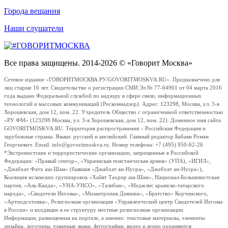
Города вещания
Наши слушатели
Все права защищены. 2014-2026 © «Говорит Москва»
Сетевое издание «ГОВОРИТМОСКВА.РУ/GOVORITMOSKVA.RU». Предназначено для
лиц старше 16 лет. Свидетельство о регистрации СМИ Эл № 77-64961 от 04 марта 2016
года выдано Федеральной службой по надзору в сфере связи, информационных
технологий и массовых коммуникаций (Роскомнадзор). Адрес: 123298, Москва, ул. 3-я
Хорошевская, дом 12, пом. 22. Учредитель Общество с ограниченной ответственностью
«РУ ФМ» (123298 Москва, ул. 3-я Хорошевская, дом 12, пом. 22). Доменное имя сайта
GOVORITMOSKVA.RU. Территория распространения – Российская Федерация и
зарубежные страны. Языки: русский и английский. Главный редактор Бабаян Роман
Георгиевич. Email: info@govoritmoskva.ru. Номер телефона: +7 (495) 950-62-26
*Экстремистские и террористические организации, запрещенные в Российской
Федерации: «Правый сектор», «Украинская повстанческая армия» (УПА), «ИГИЛ»,
«Джабхат Фатх аш-Шам» (бывшая «Джабхат ан-Нусра», «Джебхат ан-Нусра»),
Коалиция исламских группировок «Хайят Тахрир аш-Шам», Национал-Большевистская
партия, «Аль-Каида», «УНА-УНСО», «Талибан», «Меджлис крымско-татарского
народа», «Свидетели Иеговы», «Мизантропик Дивижн», «Братство» Корчинского,
«Артподготовка», Религиозная организация «Управленческий центр Свидетелей Иеговы
в России» и входящие в ее структуру местные религиозные организации.
Информация, размещенная на портале, а именно: текстовые материалы, элементы
дизайна, логотипы, товарные знаки, фотографии, видео и аудио охраняются