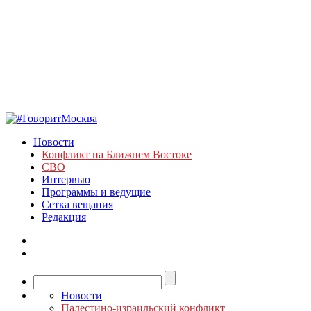
Новости
Конфликт на Ближнем Востоке
СВО
Интервью
Программы и ведущие
Сетка вещания
Редакция
Новости
Палестино-израильский конфликт