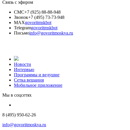
Связь с эфиром
СМС
+7 (925) 88-88-948
Звонок
+7 (495) 73-73-948
MAX
govoritmskbot
Telegram
govoritmskbot
Письмо
info@govoritmoskva.ru
Новости
Интервью
Программы и ведущие
Сетка вещания
Мобильное приложение
Мы в соцсетях
8 (495) 950-62-26
info@govoritmoskva.ru