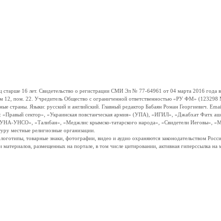
ше 16 лет. Свидетельство о регистрации СМИ Эл № 77-64961 от 04 марта 2016 года вы
ом 12, пом. 22. Учредитель Общество с ограниченной ответственностью «РУ ФМ» (123298 Мо
траны. Языки: русский и английский. Главный редактор Бабаян Роман Георгиевич. Email:
и: «Правый сектор», «Украинская повстанческая армия» (УПА), «ИГИЛ», «Джабхат Фатх а
«УНА-УНСО», «Талибан», «Меджлис крымско-татарского народа», «Свидетели Иеговы», «М
туру местные религиозные организации.
, логотипы, товарные знаки, фотографии, видео и аудио охраняются законодательством Ро
и материалов, размещенных на портале, в том числе цитировании, активная гиперссылка на 