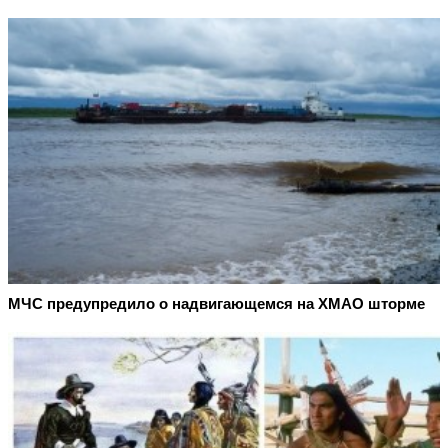
МЧС предупредило о надвигающемся на ХМАО шторме