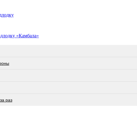
длодку
одлодку «Камбала»
роны
за раз