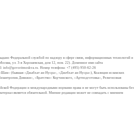
дано Федеральной службой по надзору в сфере связи, информационных технологий и
сква, ул. 3-я Хорошевская, дом 12, пом. 22). Доменное имя сайта
 info@govoritmoskva.ru. Номер телефона: +7 (495) 950-62-26
ш-Шам» (бывшая «Джабхат ан-Нусра», «Джебхат ан-Нусра»), Коалиция исламских
изантропик Дивижн», «Братство» Корчинского, «Артподготовка», Религиозная
ссийской Федерации и международными нормами права и не могут быть использованы без
материал является обязательной. Мнение редакции может не совпадать с мнением