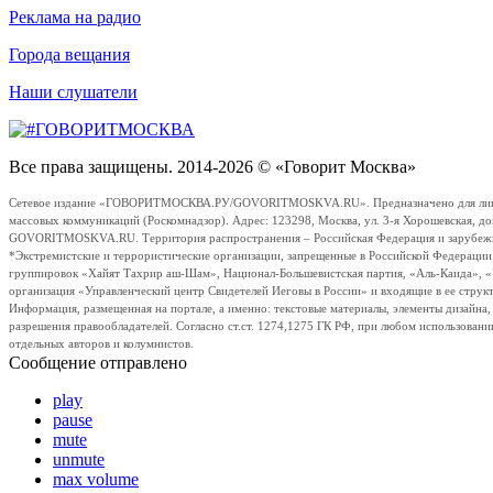
Реклама на радио
Города вещания
Наши слушатели
Все права защищены. 2014-2026 © «Говорит Москва»
Сетевое издание «ГОВОРИТМОСКВА.РУ/GOVORITMOSKVA.RU». Предназначено для лиц стар
массовых коммуникаций (Роскомнадзор). Адрес: 123298, Москва, ул. 3-я Хорошевская, д
GOVORITMOSKVA.RU. Территория распространения – Российская Федерация и зарубежные с
*Экстремистские и террористические организации, запрещенные в Российской Федераци
группировок «Хайят Тахрир аш-Шам», Национал-Большевистская партия, «Аль-Каида», 
организация «Управленческий центр Свидетелей Иеговы в России» и входящие в ее струк
Информация, размещенная на портале, а именно: текстовые материалы, элементы дизайна
разрешения правообладателей. Согласно ст.ст. 1274,1275 ГК РФ, при любом использовани
отдельных авторов и колумнистов.
Сообщение отправлено
play
pause
mute
unmute
max volume