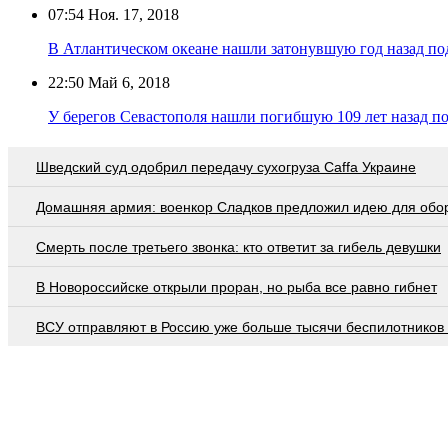
07:54
Ноя. 17, 2018
В Атлантическом океане нашли затонувшую год назад по
22:50
Май 6, 2018
У берегов Севастополя нашли погибшую 109 лет назад п
Шведский суд одобрил передачу сухогруза Caffa Украине
Домашняя армия: военкор Сладков предложил идею для обо
Смерть после третьего звонка: кто ответит за гибель девушки
В Новороссийске открыли проран, но рыба все равно гибнет
ВСУ отправляют в Россию уже больше тысячи беспилотников 