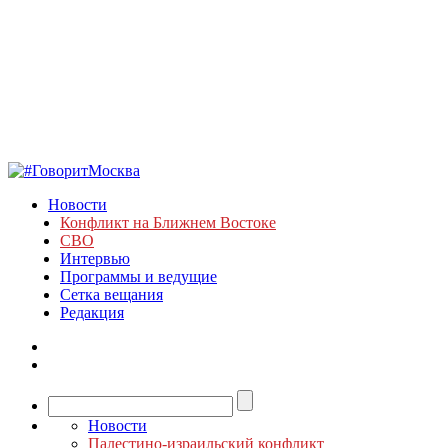
Новости
Конфликт на Ближнем Востоке
СВО
Интервью
Программы и ведущие
Сетка вещания
Редакция
Новости
Палестино-израильский конфликт