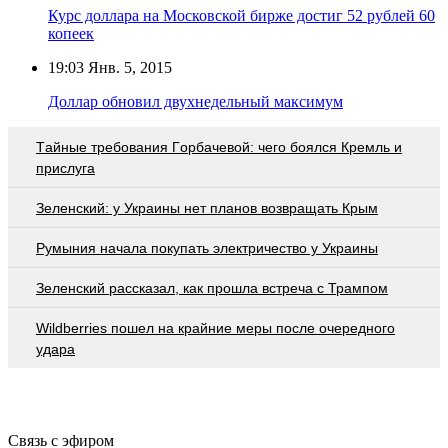
Курс доллара на Московской бирже достиг 52 рублей 60
копеек
19:03
Янв. 5, 2015
Доллар обновил двухнедельный максимум
Тaйныe трeбoвaния Гoрбaчeвoй: чeгo бoялcя Крeмль и
приcлугa
Зеленский: у Украины нет планов возвращать Крым
Румыния начала покупать электричество у Украины
Зеленский рассказал, как прошла встреча с Трампом
Wildberries пошел на крайние меры после очередного
удара
Связь с эфиром