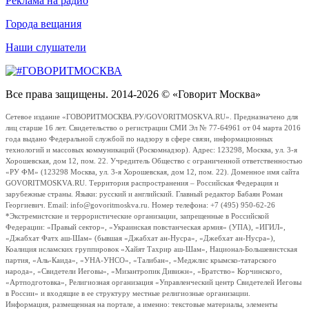
Реклама на радио
Города вещания
Наши слушатели
Все права защищены. 2014-2026 © «Говорит Москва»
Сетевое издание «ГОВОРИТМОСКВА.РУ/GOVORITMOSKVA.RU». Предназначено для
лиц старше 16 лет. Свидетельство о регистрации СМИ Эл № 77-64961 от 04 марта 2016
года выдано Федеральной службой по надзору в сфере связи, информационных
технологий и массовых коммуникаций (Роскомнадзор). Адрес: 123298, Москва, ул. 3-я
Хорошевская, дом 12, пом. 22. Учредитель Общество с ограниченной ответственностью
«РУ ФМ» (123298 Москва, ул. 3-я Хорошевская, дом 12, пом. 22). Доменное имя сайта
GOVORITMOSKVA.RU. Территория распространения – Российская Федерация и
зарубежные страны. Языки: русский и английский. Главный редактор Бабаян Роман
Георгиевич. Email: info@govoritmoskva.ru. Номер телефона: +7 (495) 950-62-26
*Экстремистские и террористические организации, запрещенные в Российской
Федерации: «Правый сектор», «Украинская повстанческая армия» (УПА), «ИГИЛ»,
«Джабхат Фатх аш-Шам» (бывшая «Джабхат ан-Нусра», «Джебхат ан-Нусра»),
Коалиция исламских группировок «Хайят Тахрир аш-Шам», Национал-Большевистская
партия, «Аль-Каида», «УНА-УНСО», «Талибан», «Меджлис крымско-татарского
народа», «Свидетели Иеговы», «Мизантропик Дивижн», «Братство» Корчинского,
«Артподготовка», Религиозная организация «Управленческий центр Свидетелей Иеговы
в России» и входящие в ее структуру местные религиозные организации.
Информация, размещенная на портале, а именно: текстовые материалы, элементы