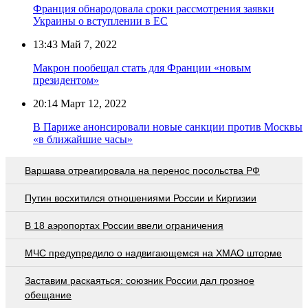
Франция обнародовала сроки рассмотрения заявки
Украины о вступлении в ЕС
13:43
Май 7, 2022
Макрон пообещал стать для Франции «новым
президентом»
20:14
Март 12, 2022
В Париже анонсировали новые санкции против Москвы
«в ближайшие часы»
Варшава отреагировала на перенос посольства РФ
Путин восхитился отношениями России и Киргизии
В 18 аэропортах России ввели ограничения
МЧС предупредило о надвигающемся на ХМАО шторме
Заставим раскаяться: союзник России дал грозное
обещание