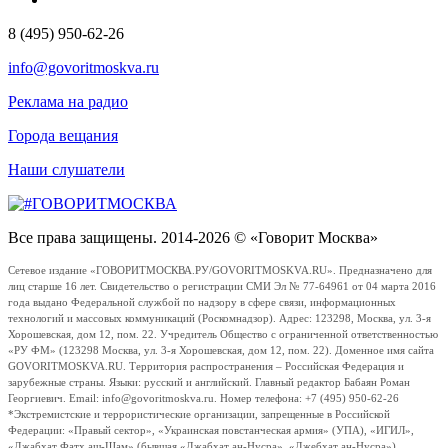
8 (495) 950-62-26
info@govoritmoskva.ru
Реклама на радио
Города вещания
Наши слушатели
Все права защищены. 2014-2026 © «Говорит Москва»
Сетевое издание «ГОВОРИТМОСКВА.РУ/GOVORITMOSKVA.RU». Предназначено для
лиц старше 16 лет. Свидетельство о регистрации СМИ Эл № 77-64961 от 04 марта 2016
года выдано Федеральной службой по надзору в сфере связи, информационных
технологий и массовых коммуникаций (Роскомнадзор). Адрес: 123298, Москва, ул. 3-я
Хорошевская, дом 12, пом. 22. Учредитель Общество с ограниченной ответственностью
«РУ ФМ» (123298 Москва, ул. 3-я Хорошевская, дом 12, пом. 22). Доменное имя сайта
GOVORITMOSKVA.RU. Территория распространения – Российская Федерация и
зарубежные страны. Языки: русский и английский. Главный редактор Бабаян Роман
Георгиевич. Email: info@govoritmoskva.ru. Номер телефона: +7 (495) 950-62-26
*Экстремистские и террористические организации, запрещенные в Российской
Федерации: «Правый сектор», «Украинская повстанческая армия» (УПА), «ИГИЛ»,
«Джабхат Фатх аш-Шам» (бывшая «Джабхат ан-Нусра», «Джебхат ан-Нусра»),