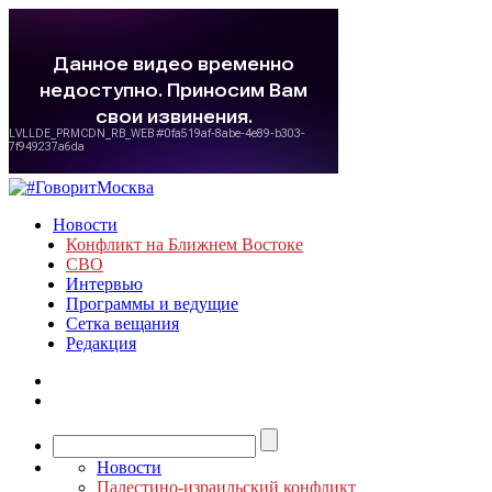
Новости
Конфликт на Ближнем Востоке
СВО
Интервью
Программы и ведущие
Сетка вещания
Редакция
Новости
Палестино-израильский конфликт