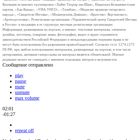
Коалиция исламских группировок «Хайят Тахрир аш-Шам», Национал-Большевистская
партия, «Аль-Каида», «УНА-УНСО», «Талибан», «Меджлис крымско-татарского
народа», «Свидетели Иеговы», «Мизантропик Дивижн», «Братство» Корчинского,
«Артподготовка», Религиозная организация «Управленческий центр Свидетелей Иеговы
в России» и входящие в ее структуру местные религиозные организации.
Информация, размещенная на портале, а именно: текстовые материалы, элементы
дизайна, логотипы, товарные знаки, фотографии, видео и аудио охраняются
законодательством Российской Федерации и международными нормами права и не
могут быть использованы без разрешения правообладателей. Согласно ст.ст. 1274,1275
ГК РФ, при любом использовании материалов, размещенных на портале, в том числе
цитировании, активная гиперссылка на материал является обязательной. Мнение
редакции может не совпадать с мнением отдельных авторов и колумнистов.
Сообщение отправлено
play
pause
mute
unmute
max volume
02:01
-01:27
repeat off