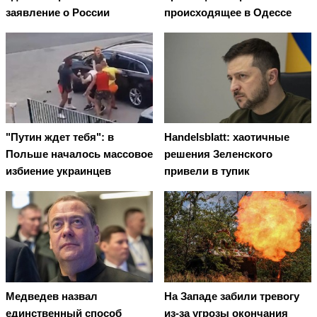
заявление о России
происходящее в Одессе
"Путин ждет тебя": в
Handelsblatt: хаотичные
Польше началось массовое
решения Зеленского
избиение украинцев
привели в тупик
Медведев назвал
На Западе забили тревогу
единственный способ
из-за угрозы окончания