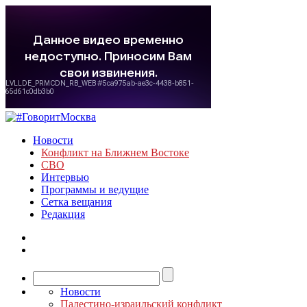
Новости
Конфликт на Ближнем Востоке
СВО
Интервью
Программы и ведущие
Сетка вещания
Редакция
Новости
Палестино-израильский конфликт