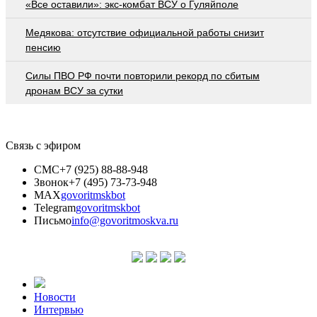
«Все оставили»: экс-комбат ВСУ о Гуляйполе
Медякова: отсутствие официальной работы снизит
пенсию
Cилы ПВО РФ почти повторили рекорд по сбитым
дронам ВСУ за сутки
Связь с эфиром
СМС
+7 (925) 88-88-948
Звонок
+7 (495) 73-73-948
MAX
govoritmskbot
Telegram
govoritmskbot
Письмо
info@govoritmoskva.ru
Новости
Интервью