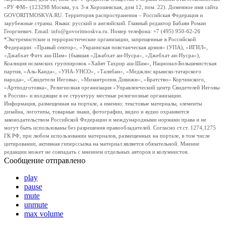
«РУ ФМ» (123298 Москва, ул. 3-я Хорошевская, дом 12, пом. 22). Доменное имя сайта
GOVORITMOSKVA.RU. Территория распространения – Российская Федерация и
зарубежные страны. Языки: русский и английский. Главный редактор Бабаян Роман
Георгиевич. Email: info@govoritmoskva.ru. Номер телефона: +7 (495) 950-62-26
*Экстремистские и террористические организации, запрещенные в Российской
Федерации: «Правый сектор», «Украинская повстанческая армия» (УПА), «ИГИЛ»,
«Джабхат Фатх аш-Шам» (бывшая «Джабхат ан-Нусра», «Джебхат ан-Нусра»),
Коалиция исламских группировок «Хайят Тахрир аш-Шам», Национал-Большевистская
партия, «Аль-Каида», «УНА-УНСО», «Талибан», «Меджлис крымско-татарского
народа», «Свидетели Иеговы», «Мизантропик Дивижн», «Братство» Корчинского,
«Артподготовка», Религиозная организация «Управленческий центр Свидетелей Иеговы
в России» и входящие в ее структуру местные религиозные организации.
Информация, размещенная на портале, а именно: текстовые материалы, элементы
дизайна, логотипы, товарные знаки, фотографии, видео и аудио охраняются
законодательством Российской Федерации и международными нормами права и не
могут быть использованы без разрешения правообладателей. Согласно ст.ст. 1274,1275
ГК РФ, при любом использовании материалов, размещенных на портале, в том числе
цитировании, активная гиперссылка на материал является обязательной. Мнение
редакции может не совпадать с мнением отдельных авторов и колумнистов.
Сообщение отправлено
play
pause
mute
unmute
max volume