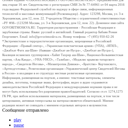
Сетевое издание «ГОВОРИТМОСКВА.РУ/GOVORITMOSKVA.RU». Предназначено для
лиц старше 16 лет. Свидетельство о регистрации СМИ Эл № 77-64961 от 04 марта 2016
года выдано Федеральной службой по надзору в сфере связи, информационных
технологий и массовых коммуникаций (Роскомнадзор). Адрес: 123298, Москва, ул. 3-я
Хорошевская, дом 12, пом. 22. Учредитель Общество с ограниченной ответственностью
«РУ ФМ» (123298 Москва, ул. 3-я Хорошевская, дом 12, пом. 22). Доменное имя сайта
GOVORITMOSKVA.RU. Территория распространения – Российская Федерация и
зарубежные страны. Языки: русский и английский. Главный редактор Бабаян Роман
Георгиевич. Email: info@govoritmoskva.ru. Номер телефона: +7 (495) 950-62-26
*Экстремистские и террористические организации, запрещенные в Российской
Федерации: «Правый сектор», «Украинская повстанческая армия» (УПА), «ИГИЛ»,
«Джабхат Фатх аш-Шам» (бывшая «Джабхат ан-Нусра», «Джебхат ан-Нусра»),
Коалиция исламских группировок «Хайят Тахрир аш-Шам», Национал-Большевистская
партия, «Аль-Каида», «УНА-УНСО», «Талибан», «Меджлис крымско-татарского
народа», «Свидетели Иеговы», «Мизантропик Дивижн», «Братство» Корчинского,
«Артподготовка», Религиозная организация «Управленческий центр Свидетелей Иеговы
в России» и входящие в ее структуру местные религиозные организации.
Информация, размещенная на портале, а именно: текстовые материалы, элементы
дизайна, логотипы, товарные знаки, фотографии, видео и аудио охраняются
законодательством Российской Федерации и международными нормами права и не
могут быть использованы без разрешения правообладателей. Согласно ст.ст. 1274,1275
ГК РФ, при любом использовании материалов, размещенных на портале, в том числе
цитировании, активная гиперссылка на материал является обязательной. Мнение
редакции может не совпадать с мнением отдельных авторов и колумнистов.
Сообщение отправлено
play
pause