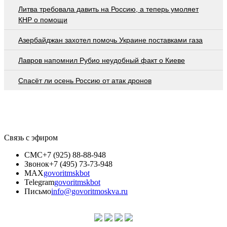
Литва требовала давить на Россию, а теперь умоляет
КНР о помощи
Азербайджан захотел помочь Украине поставками газа
Лавров напомнил Рубио неудобный факт о Киеве
Спасёт ли осень Россию от атак дронов
Связь с эфиром
СМС
+7 (925) 88-88-948
Звонок
+7 (495) 73-73-948
MAX
govoritmskbot
Telegram
govoritmskbot
Письмо
info@govoritmoskva.ru