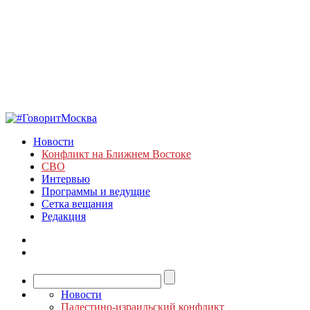
Новости
Конфликт на Ближнем Востоке
СВО
Интервью
Программы и ведущие
Сетка вещания
Редакция
Новости
Палестино-израильский конфликт