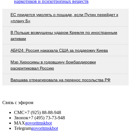
наркотиков и психотропных веществ
EC придется умолять о пощаде, если Путин перейдет к
«плану Б»
В Польше возмущены ударом Кремля по иностранным
активам
АБН24: Россия наказала США за поддержку Киева
Мэр Хиросимы в годовщину бомбардировки
раскритиковал Россию
Варшава отреагировала на перенос посольства РФ
Связь с эфиром
СМС
+7 (925) 88-88-948
Звонок
+7 (495) 73-73-948
MAX
govoritmskbot
Telegram
govoritmskbot