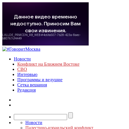
Новости
Конфликт на Ближнем Востоке
СВО
Интервью
Программы и ведущие
Сетка вещания
Редакция
Новости
Палестино-израильский конфликт