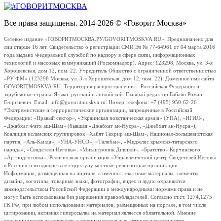
Все права защищены. 2014-2026 © «Говорит Москва»
Сетевое издание «ГОВОРИТМОСКВА.РУ/GOVORITMOSKVA.RU». Предназначено для
лиц старше 16 лет. Свидетельство о регистрации СМИ Эл № 77-64961 от 04 марта 2016
года выдано Федеральной службой по надзору в сфере связи, информационных
технологий и массовых коммуникаций (Роскомнадзор). Адрес: 123298, Москва, ул. 3-я
Хорошевская, дом 12, пом. 22. Учредитель Общество с ограниченной ответственностью
«РУ ФМ» (123298 Москва, ул. 3-я Хорошевская, дом 12, пом. 22). Доменное имя сайта
GOVORITMOSKVA.RU. Территория распространения – Российская Федерация и
зарубежные страны. Языки: русский и английский. Главный редактор Бабаян Роман
Георгиевич. Email: info@govoritmoskva.ru. Номер телефона: +7 (495) 950-62-26
*Экстремистские и террористические организации, запрещенные в Российской
Федерации: «Правый сектор», «Украинская повстанческая армия» (УПА), «ИГИЛ»,
«Джабхат Фатх аш-Шам» (бывшая «Джабхат ан-Нусра», «Джебхат ан-Нусра»),
Коалиция исламских группировок «Хайят Тахрир аш-Шам», Национал-Большевистская
партия, «Аль-Каида», «УНА-УНСО», «Талибан», «Меджлис крымско-татарского
народа», «Свидетели Иеговы», «Мизантропик Дивижн», «Братство» Корчинского,
«Артподготовка», Религиозная организация «Управленческий центр Свидетелей Иеговы
в России» и входящие в ее структуру местные религиозные организации.
Информация, размещенная на портале, а именно: текстовые материалы, элементы
дизайна, логотипы, товарные знаки, фотографии, видео и аудио охраняются
законодательством Российской Федерации и международными нормами права и не
могут быть использованы без разрешения правообладателей. Согласно ст.ст. 1274,1275
ГК РФ, при любом использовании материалов, размещенных на портале, в том числе
цитировании, активная гиперссылка на материал является обязательной. Мнение
редакции может не совпадать с мнением отдельных авторов и колумнистов.