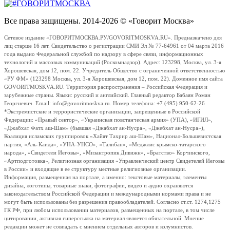
Все права защищены. 2014-2026 © «Говорит Москва»
Сетевое издание «ГОВОРИТМОСКВА.РУ/GOVORITMOSKVA.RU». Предназначено для
лиц старше 16 лет. Свидетельство о регистрации СМИ Эл № 77-64961 от 04 марта 2016
года выдано Федеральной службой по надзору в сфере связи, информационных
технологий и массовых коммуникаций (Роскомнадзор). Адрес: 123298, Москва, ул. 3-я
Хорошевская, дом 12, пом. 22. Учредитель Общество с ограниченной ответственностью
«РУ ФМ» (123298 Москва, ул. 3-я Хорошевская, дом 12, пом. 22). Доменное имя сайта
GOVORITMOSKVA.RU. Территория распространения – Российская Федерация и
зарубежные страны. Языки: русский и английский. Главный редактор Бабаян Роман
Георгиевич. Email: info@govoritmoskva.ru. Номер телефона: +7 (495) 950-62-26
*Экстремистские и террористические организации, запрещенные в Российской
Федерации: «Правый сектор», «Украинская повстанческая армия» (УПА), «ИГИЛ»,
«Джабхат Фатх аш-Шам» (бывшая «Джабхат ан-Нусра», «Джебхат ан-Нусра»),
Коалиция исламских группировок «Хайят Тахрир аш-Шам», Национал-Большевистская
партия, «Аль-Каида», «УНА-УНСО», «Талибан», «Меджлис крымско-татарского
народа», «Свидетели Иеговы», «Мизантропик Дивижн», «Братство» Корчинского,
«Артподготовка», Религиозная организация «Управленческий центр Свидетелей Иеговы
в России» и входящие в ее структуру местные религиозные организации.
Информация, размещенная на портале, а именно: текстовые материалы, элементы
дизайна, логотипы, товарные знаки, фотографии, видео и аудио охраняются
законодательством Российской Федерации и международными нормами права и не
могут быть использованы без разрешения правообладателей. Согласно ст.ст. 1274,1275
ГК РФ, при любом использовании материалов, размещенных на портале, в том числе
цитировании, активная гиперссылка на материал является обязательной. Мнение
редакции может не совпадать с мнением отдельных авторов и колумнистов.