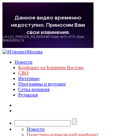
Новости
Конфликт на Ближнем Востоке
СВО
Интервью
Программы и ведущие
Сетка вещания
Редакция
Новости
Палестино-израильский конфликт