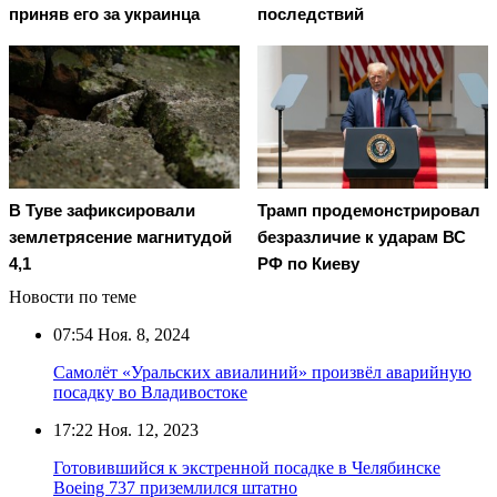
приняв его за украинца
последствий
В Туве зафиксировали
Трамп продемонстрировал
землетрясение магнитудой
безразличие к ударам ВС
4,1
РФ по Киеву
Новости по теме
07:54
Ноя. 8, 2024
Самолёт «Уральских авиалиний» произвёл аварийную
посадку во Владивостоке
17:22
Ноя. 12, 2023
Готовившийся к экстренной посадке в Челябинске
Boeing 737 приземлился штатно