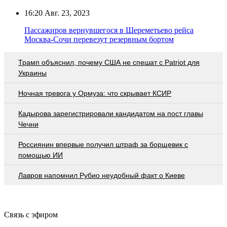
16:20
Авг. 23, 2023
Пассажиров вернувшегося в Шереметьево рейса
Москва-Сочи перевезут резервным бортом
Трамп объяснил, почему США не спешат с Patriot для
Украины
Ночная тревога у Ормуза: что скрывает КСИР
Кадырова зарегистрировали кандидатом на пост главы
Чечни
Россиянин впервые получил штраф за борщевик с
помощью ИИ
Лавров напомнил Рубио неудобный факт о Киеве
Связь с эфиром