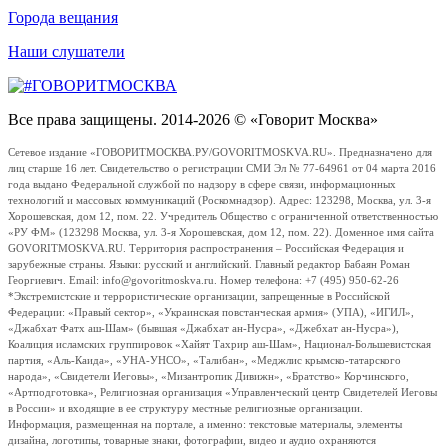
Города вещания
Наши слушатели
Все права защищены. 2014-2026 © «Говорит Москва»
Сетевое издание «ГОВОРИТМОСКВА.РУ/GOVORITMOSKVA.RU». Предназначено для
лиц старше 16 лет. Свидетельство о регистрации СМИ Эл № 77-64961 от 04 марта 2016
года выдано Федеральной службой по надзору в сфере связи, информационных
технологий и массовых коммуникаций (Роскомнадзор). Адрес: 123298, Москва, ул. 3-я
Хорошевская, дом 12, пом. 22. Учредитель Общество с ограниченной ответственностью
«РУ ФМ» (123298 Москва, ул. 3-я Хорошевская, дом 12, пом. 22). Доменное имя сайта
GOVORITMOSKVA.RU. Территория распространения – Российская Федерация и
зарубежные страны. Языки: русский и английский. Главный редактор Бабаян Роман
Георгиевич. Email: info@govoritmoskva.ru. Номер телефона: +7 (495) 950-62-26
*Экстремистские и террористические организации, запрещенные в Российской
Федерации: «Правый сектор», «Украинская повстанческая армия» (УПА), «ИГИЛ»,
«Джабхат Фатх аш-Шам» (бывшая «Джабхат ан-Нусра», «Джебхат ан-Нусра»),
Коалиция исламских группировок «Хайят Тахрир аш-Шам», Национал-Большевистская
партия, «Аль-Каида», «УНА-УНСО», «Талибан», «Меджлис крымско-татарского
народа», «Свидетели Иеговы», «Мизантропик Дивижн», «Братство» Корчинского,
«Артподготовка», Религиозная организация «Управленческий центр Свидетелей Иеговы
в России» и входящие в ее структуру местные религиозные организации.
Информация, размещенная на портале, а именно: текстовые материалы, элементы
дизайна, логотипы, товарные знаки, фотографии, видео и аудио охраняются