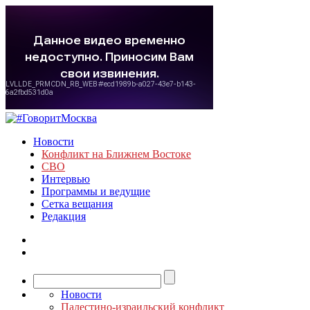
Новости
Конфликт на Ближнем Востоке
СВО
Интервью
Программы и ведущие
Сетка вещания
Редакция
Новости
Палестино-израильский конфликт