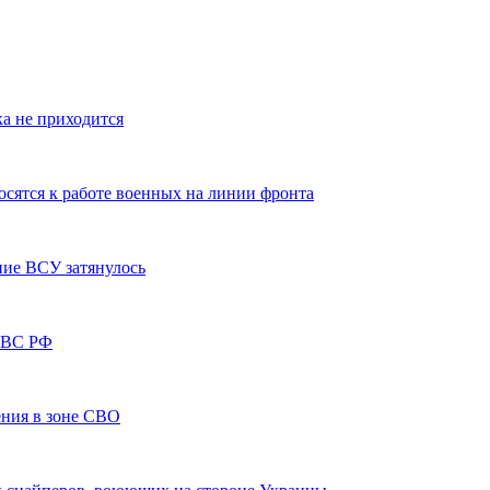
а не приходится
осятся к работе военных на линии фронта
ние ВСУ затянулось
и ВС РФ
ения в зоне СВО