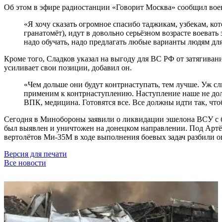
Об этом в эфире радиостанции «Говорит Москва» сообщил вое
«Я хочу сказать огромное спасибо таджикам, узбекам, к
гранатомёт), идут в довольно серьёзном возрасте воевать
надо обучать, надо предлагать любые варианты людям для
Кроме того, Сладков указал на выгоду для ВС РФ от затягиван
усиливает свои позиции, добавил он.
«Чем дольше они будут контрнаступать, тем лучше. Уж 
применим к контрнаступлению. Наступление наше не дол
ВПК, медицина. Готовятся все. Все должны идти так, что
Сегодня в Минобороны заявили о ликвидации эшелона ВСУ с б
был выявлен и уничтожен на донецком направлении. Под Арт
вертолётов Ми-35М в ходе выполнения боевых задач разбили 
Версия для печати
Все новости