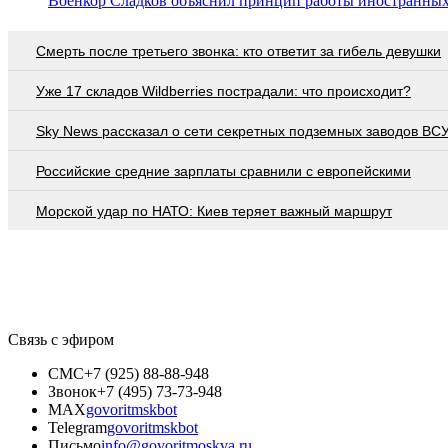
Военкор Сладков объяснил принцип работы иностранны
Смерть после третьего звонка: кто ответит за гибель девушки
Уже 17 складов Wildberries пострадали: что происходит?
Sky News рассказал о сети секретных подземных заводов ВС
Российские средние зарплаты сравнили с европейскими
Морской удар по НАТО: Киев теряет важный маршрут
Связь с эфиром
СМС
+7 (925) 88-88-948
Звонок
+7 (495) 73-73-948
MAX
govoritmskbot
Telegram
govoritmskbot
Письмо
info@govoritmoskva.ru