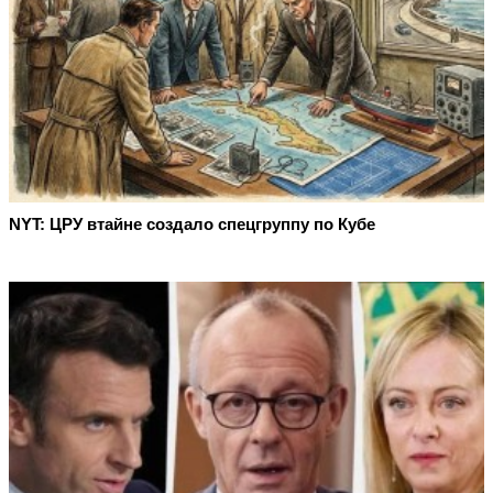
NYT: ЦРУ втайне создало спецгруппу по Кубе