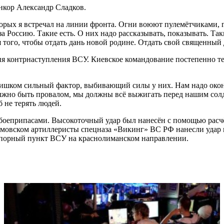
нкор Александр Сладков.
оторых я встречал на линии фронта. Огни воюют пулемётчиками,
 за Россию. Такие есть. О них надо рассказывать, показывать. Т
 того, чтобы отдать дань новой родине. Отдать свой священный 
ия контрнаступления ВСУ. Киевское командование постепенно тер
слишком сильный фактор, выбивающий силы у них. Нам надо око
жно быть провалом, мы должны всё выжигать перед нашим солд
б не терять людей.
оеприпасами. Высокоточный удар был нанесён с помощью расчё
ёмовском артиллеристы спецназа «Викинг» ВС РФ нанесли удар
опорный пункт ВСУ на краснолиманском направлении.