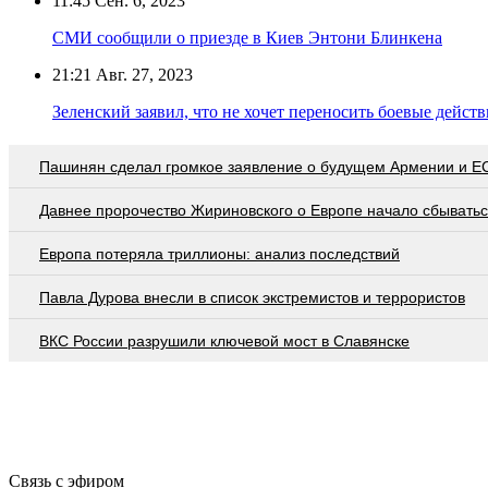
11:45
Сен. 6, 2023
СМИ сообщили о приезде в Киев Энтони Блинкена
21:21
Авг. 27, 2023
Зеленский заявил, что не хочет переносить боевые дейст
Пашинян сделал громкое заявление о будущем Армении и Е
Давнее пророчество Жириновского о Европе начало сбывать
Европа потеряла триллионы: анализ последствий
Павла Дурова внесли в список экстремистов и террористов
ВКС России разрушили ключевой мост в Славянске
Связь с эфиром