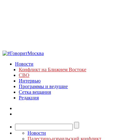
Новости
Конфликт на Ближнем Востоке
СВО
Интервью
Программы и ведущие
Сетка вещания
Редакция
Новости
Палестино-израильский конфликт