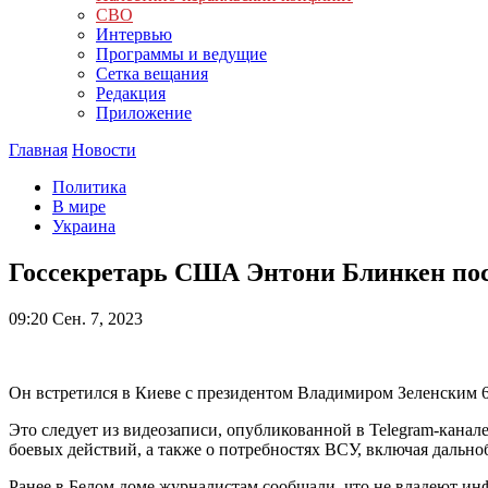
СВО
Интервью
Программы и ведущие
Сетка вещания
Редакция
Приложение
Главная
Новости
Политика
В мире
Украина
Госсекретарь США Энтони Блинкен посе
09:20
Сен. 7, 2023
Он встретился в Киеве с президентом Владимиром Зеленским 6
Это следует из видеозаписи, опубликованной в Telegram-канал
боевых действий, а также о потребностях ВСУ, включая дальн
Ранее в Белом доме журналистам сообщали, что не владеют ин