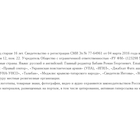
ше 16 лет. Свидетельство о регистрации СМИ Эл № 77-64961 от 04 марта 2016 года вы
ом 12, пом. 22. Учредитель Общество с ограниченной ответственностью «РУ ФМ» (123298 Мо
траны. Языки: русский и английский. Главный редактор Бабаян Роман Георгиевич. Email:
и: «Правый сектор», «Украинская повстанческая армия» (УПА), «ИГИЛ», «Джабхат Фатх а
«УНА-УНСО», «Талибан», «Меджлис крымско-татарского народа», «Свидетели Иеговы», «М
туру местные религиозные организации.
, логотипы, товарные знаки, фотографии, видео и аудио охраняются законодательством Ро
и материалов, размещенных на портале, в том числе цитировании, активная гиперссылка на 