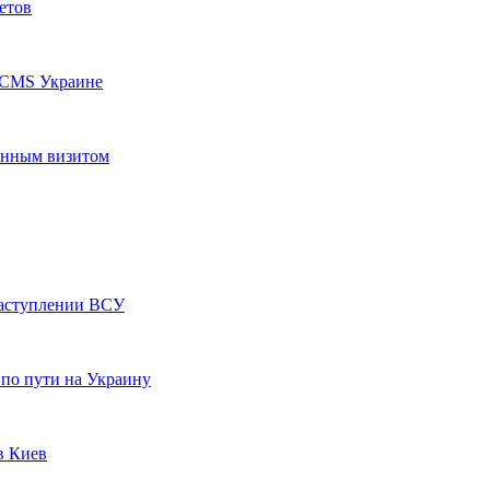
етов
ACMS Украине
енным визитом
наступлении ВСУ
по пути на Украину
в Киев