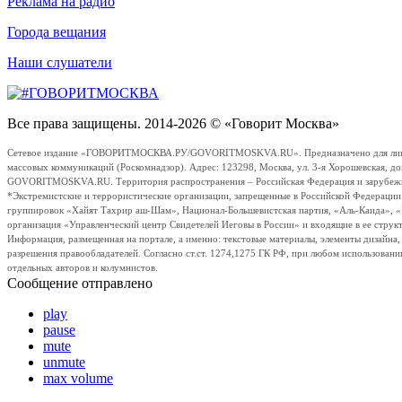
Реклама на радио
Города вещания
Наши слушатели
Все права защищены. 2014-2026 © «Говорит Москва»
Сетевое издание «ГОВОРИТМОСКВА.РУ/GOVORITMOSKVA.RU». Предназначено для лиц стар
массовых коммуникаций (Роскомнадзор). Адрес: 123298, Москва, ул. 3-я Хорошевская, д
GOVORITMOSKVA.RU. Территория распространения – Российская Федерация и зарубежные с
*Экстремистские и террористические организации, запрещенные в Российской Федераци
группировок «Хайят Тахрир аш-Шам», Национал-Большевистская партия, «Аль-Каида», 
организация «Управленческий центр Свидетелей Иеговы в России» и входящие в ее струк
Информация, размещенная на портале, а именно: текстовые материалы, элементы дизайна
разрешения правообладателей. Согласно ст.ст. 1274,1275 ГК РФ, при любом использовани
отдельных авторов и колумнистов.
Сообщение отправлено
play
pause
mute
unmute
max volume