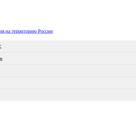
вия на территорию России
С
ся