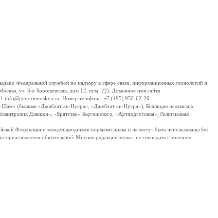
дано Федеральной службой по надзору в сфере связи, информационных технологий и
сква, ул. 3-я Хорошевская, дом 12, пом. 22). Доменное имя сайта
 info@govoritmoskva.ru. Номер телефона: +7 (495) 950-62-26
ш-Шам» (бывшая «Джабхат ан-Нусра», «Джебхат ан-Нусра»), Коалиция исламских
изантропик Дивижн», «Братство» Корчинского, «Артподготовка», Религиозная
ссийской Федерации и международными нормами права и не могут быть использованы без
материал является обязательной. Мнение редакции может не совпадать с мнением