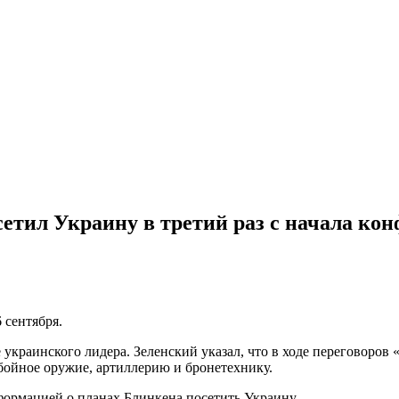
тил Украину в третий раз с начала ко
 сентября.
е украинского лидера. Зеленский указал, что в ходе переговоро
обойное оружие, артиллерию и бронетехнику.
формацией о планах Блинкена посетить Украину.