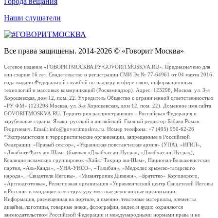
Города вещания
Наши слушатели
Все права защищены. 2014-2026 © «Говорит Москва»
Сетевое издание «ГОВОРИТМОСКВА.РУ/GOVORITMOSKVA.RU». Предназначено для
лиц старше 16 лет. Свидетельство о регистрации СМИ Эл № 77-64961 от 04 марта 2016
года выдано Федеральной службой по надзору в сфере связи, информационных
технологий и массовых коммуникаций (Роскомнадзор). Адрес: 123298, Москва, ул. 3-я
Хорошевская, дом 12, пом. 22. Учредитель Общество с ограниченной ответственностью
«РУ ФМ» (123298 Москва, ул. 3-я Хорошевская, дом 12, пом. 22). Доменное имя сайта
GOVORITMOSKVA.RU. Территория распространения – Российская Федерация и
зарубежные страны. Языки: русский и английский. Главный редактор Бабаян Роман
Георгиевич. Email: info@govoritmoskva.ru. Номер телефона: +7 (495) 950-62-26
*Экстремистские и террористические организации, запрещенные в Российской
Федерации: «Правый сектор», «Украинская повстанческая армия» (УПА), «ИГИЛ»,
«Джабхат Фатх аш-Шам» (бывшая «Джабхат ан-Нусра», «Джебхат ан-Нусра»),
Коалиция исламских группировок «Хайят Тахрир аш-Шам», Национал-Большевистская
партия, «Аль-Каида», «УНА-УНСО», «Талибан», «Меджлис крымско-татарского
народа», «Свидетели Иеговы», «Мизантропик Дивижн», «Братство» Корчинского,
«Артподготовка», Религиозная организация «Управленческий центр Свидетелей Иеговы
в России» и входящие в ее структуру местные религиозные организации.
Информация, размещенная на портале, а именно: текстовые материалы, элементы
дизайна, логотипы, товарные знаки, фотографии, видео и аудио охраняются
законодательством Российской Федерации и международными нормами права и не