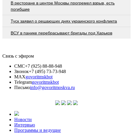
В ресторане в центре Москвы прогремел взрыв, есть
погибшие
Туск заявил о решающих днях украинского конфликта
ВСУ в панике перебрасывают бригады под Харьков
Связь с эфиром
СМС
+7 (925) 88-88-948
Звонок
+7 (495) 73-73-948
MAX
govoritmskbot
Telegram
govoritmskbot
Письмо
info@govoritmoskva.ru
Новости
Интервью
Программы и ведущие