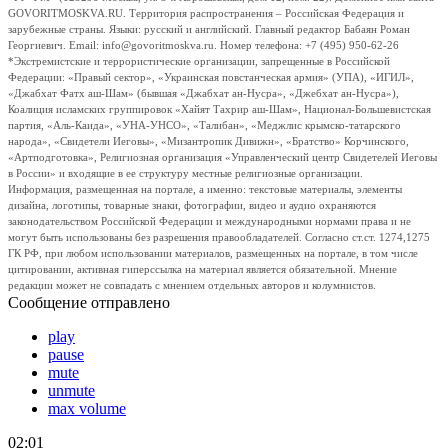
GOVORITMOSKVA.RU. Территория распространения – Российская Федерация и
зарубежные страны. Языки: русский и английский. Главный редактор Бабаян Роман
Георгиевич. Email: info@govoritmoskva.ru. Номер телефона: +7 (495) 950-62-26
*Экстремистские и террористические организации, запрещенные в Российской
Федерации: «Правый сектор», «Украинская повстанческая армия» (УПА), «ИГИЛ»,
«Джабхат Фатх аш-Шам» (бывшая «Джабхат ан-Нусра», «Джебхат ан-Нусра»),
Коалиция исламских группировок «Хайят Тахрир аш-Шам», Национал-Большевистская
партия, «Аль-Каида», «УНА-УНСО», «Талибан», «Меджлис крымско-татарского
народа», «Свидетели Иеговы», «Мизантропик Дивижн», «Братство» Корчинского,
«Артподготовка», Религиозная организация «Управленческий центр Свидетелей Иеговы
в России» и входящие в ее структуру местные религиозные организации.
Информация, размещенная на портале, а именно: текстовые материалы, элементы
дизайна, логотипы, товарные знаки, фотографии, видео и аудио охраняются
законодательством Российской Федерации и международными нормами права и не
могут быть использованы без разрешения правообладателей. Согласно ст.ст. 1274,1275
ГК РФ, при любом использовании материалов, размещенных на портале, в том числе
цитировании, активная гиперссылка на материал является обязательной. Мнение
редакции может не совпадать с мнением отдельных авторов и колумнистов.
Сообщение отправлено
play
pause
mute
unmute
max volume
02:01