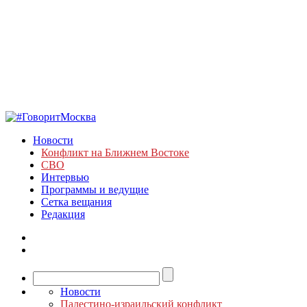
Новости
Конфликт на Ближнем Востоке
СВО
Интервью
Программы и ведущие
Сетка вещания
Редакция
Новости
Палестино-израильский конфликт