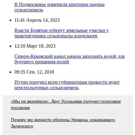
В Подмосковье изменили критерии оценки
сельхозземель
11:41
Апрель 14, 2023
Власти Бурятии отберут земельные участки у
практикующих сельхозпалы владельцев
12:10
Март 18, 2023
Северо-Крымский канал начали заполнять водой для
будущего орошения полей
09:35
Сен. 12, 2018
Путин поручил всем губернаторам провести аудит
неиспользуемых сельхозземель
«Мы не вернёмся». Друг Усольцева получил голосовое
послание
Почему экс-министр обороны Украины «раздражал»
Зеленского