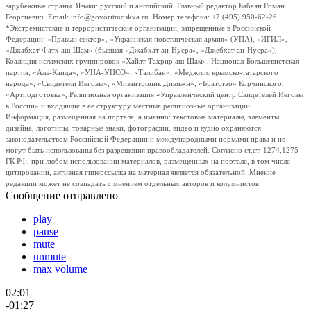
зарубежные страны. Языки: русский и английский. Главный редактор Бабаян Роман
Георгиевич. Email: info@govoritmoskva.ru. Номер телефона: +7 (495) 950-62-26
*Экстремистские и террористические организации, запрещенные в Российской
Федерации: «Правый сектор», «Украинская повстанческая армия» (УПА), «ИГИЛ»,
«Джабхат Фатх аш-Шам» (бывшая «Джабхат ан-Нусра», «Джебхат ан-Нусра»),
Коалиция исламских группировок «Хайят Тахрир аш-Шам», Национал-Большевистская
партия, «Аль-Каида», «УНА-УНСО», «Талибан», «Меджлис крымско-татарского
народа», «Свидетели Иеговы», «Мизантропик Дивижн», «Братство» Корчинского,
«Артподготовка», Религиозная организация «Управленческий центр Свидетелей Иеговы
в России» и входящие в ее структуру местные религиозные организации.
Информация, размещенная на портале, а именно: текстовые материалы, элементы
дизайна, логотипы, товарные знаки, фотографии, видео и аудио охраняются
законодательством Российской Федерации и международными нормами права и не
могут быть использованы без разрешения правообладателей. Согласно ст.ст. 1274,1275
ГК РФ, при любом использовании материалов, размещенных на портале, в том числе
цитировании, активная гиперссылка на материал является обязательной. Мнение
редакции может не совпадать с мнением отдельных авторов и колумнистов.
Сообщение отправлено
play
pause
mute
unmute
max volume
02:01
-01:27