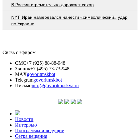
В России стремительно дорожает сахар
NYT: Иран намеревался нанести «символический» удар
по Украине
Связь с эфиром
СМС
+7 (925) 88-88-948
Звонок
+7 (495) 73-73-948
MAX
govoritmskbot
Telegram
govoritmskbot
Письмо
info@govoritmoskva.ru
Новости
Интервью
Программы и ведущие
Сетка вещания