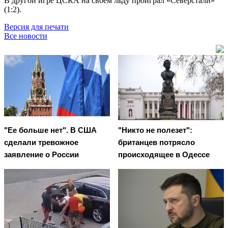
В другой игре ЦСКА на своём льду проиграл «Северстали»
(1:2).
Версия для печати
Все новости
"Ее больше нет". В США
"Никто не полезет":
сделали тревожное
британцев потрясло
заявление о России
происходящее в Одессе