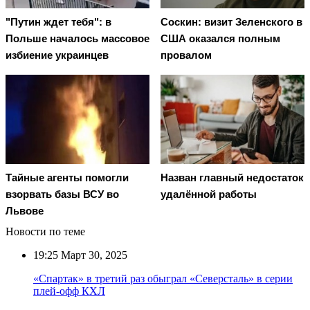
"Путин ждет тебя": в
Соскин: визит Зеленского в
Польше началось массовое
США оказался полным
избиение украинцев
провалом
Тайные агенты помогли
Назван главный недостаток
взорвать базы ВСУ во
удалённой работы
Львове
Новости по теме
19:25
Март 30, 2025
«Спартак» в третий раз обыграл «Северсталь» в серии
плей-офф КХЛ