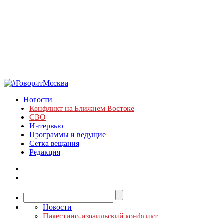
Новости
Конфликт на Ближнем Востоке
СВО
Интервью
Программы и ведущие
Сетка вещания
Редакция
Новости
Палестино-израильский конфликт