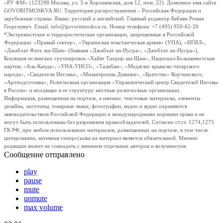
«РУ ФМ» (123298 Москва, ул. 3-я Хорошевская, дом 12, пом. 22). Доменное имя сайта
GOVORITMOSKVA.RU. Территория распространения – Российская Федерация и
зарубежные страны. Языки: русский и английский. Главный редактор Бабаян Роман
Георгиевич. Email: info@govoritmoskva.ru. Номер телефона: +7 (495) 950-62-26
*Экстремистские и террористические организации, запрещенные в Российской
Федерации: «Правый сектор», «Украинская повстанческая армия» (УПА), «ИГИЛ»,
«Джабхат Фатх аш-Шам» (бывшая «Джабхат ан-Нусра», «Джебхат ан-Нусра»),
Коалиция исламских группировок «Хайят Тахрир аш-Шам», Национал-Большевистская
партия, «Аль-Каида», «УНА-УНСО», «Талибан», «Меджлис крымско-татарского
народа», «Свидетели Иеговы», «Мизантропик Дивижн», «Братство» Корчинского,
«Артподготовка», Религиозная организация «Управленческий центр Свидетелей Иеговы
в России» и входящие в ее структуру местные религиозные организации.
Информация, размещенная на портале, а именно: текстовые материалы, элементы
дизайна, логотипы, товарные знаки, фотографии, видео и аудио охраняются
законодательством Российской Федерации и международными нормами права и не
могут быть использованы без разрешения правообладателей. Согласно ст.ст. 1274,1275
ГК РФ, при любом использовании материалов, размещенных на портале, в том числе
цитировании, активная гиперссылка на материал является обязательной. Мнение
редакции может не совпадать с мнением отдельных авторов и колумнистов.
Сообщение отправлено
play
pause
mute
unmute
max volume