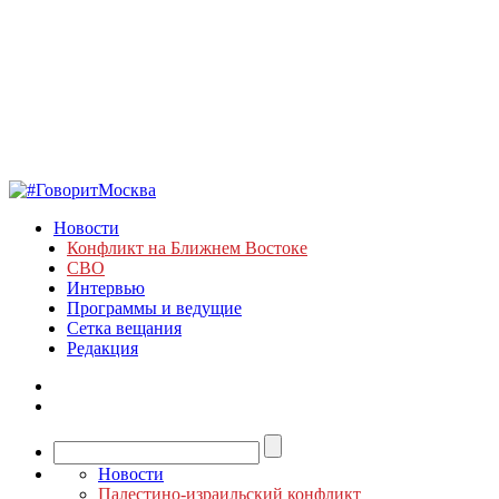
Новости
Конфликт на Ближнем Востоке
СВО
Интервью
Программы и ведущие
Сетка вещания
Редакция
Новости
Палестино-израильский конфликт