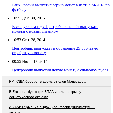
Банк России выпустил серию монет в честь ЧМ-2018 по
футболу
10:21
Дек. 30, 2015
В следующем году Центробанк начнёт выпускать
монеты с новым дизайном
10:53
Сен. 28, 2014
Центробанк выпускает в обращение 25-рублёвую
серебряную монету
09:55
Июнь 17, 2014
Центробанк выпустил новую монету с символом рубля
PM: США бросает в дрожь от слов Медведева
В Екатеринбурге три БПЛА упали на крышу
логистического объекта
АБН24: Германия выдвинула России ультиматум —
детали