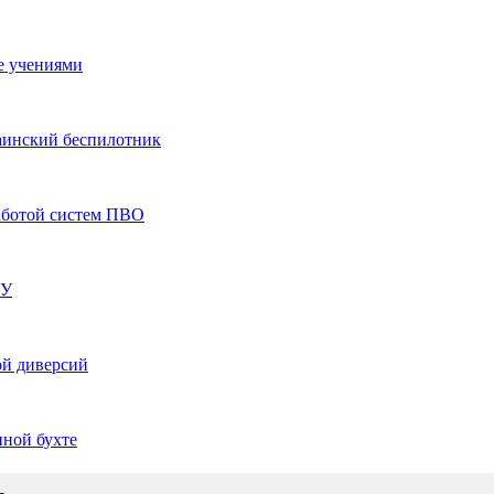
е учениями
аинский беспилотник
работой систем ПВО
СУ
ой диверсий
нной бухте