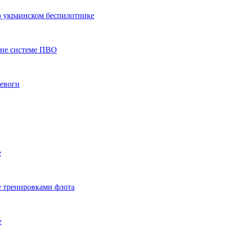
 украинском беспилотнике
оне системе ПВО
ревоги
е
е тренировками флота
е