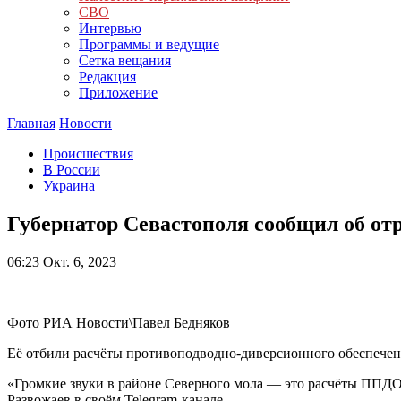
СВО
Интервью
Программы и ведущие
Сетка вещания
Редакция
Приложение
Главная
Новости
Происшествия
В России
Украина
Губернатор Севастополя сообщил об от
06:23
Окт. 6, 2023
Фото РИА Новости\Павел Бедняков
Её отбили расчёты противоподводно-диверсионного обеспечени
«Громкие звуки в районе Северного мола — это расчёты ППДО
Развожаев в своём Telegram-канале.