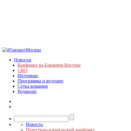
Новости
Конфликт на Ближнем Востоке
СВО
Интервью
Программы и ведущие
Сетка вещания
Редакция
Новости
Палестино-израильский конфликт