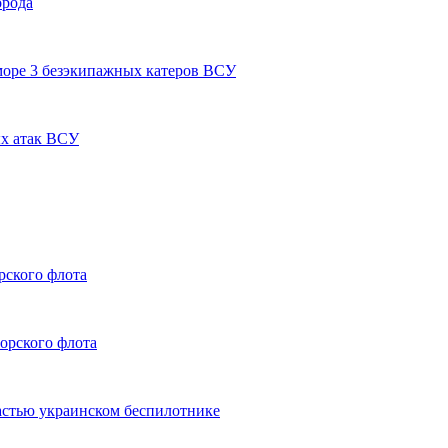
орода
оре 3 безэкипажных катеров ВСУ
ых атак ВСУ
рского флота
орского флота
астью украинском беспилотнике