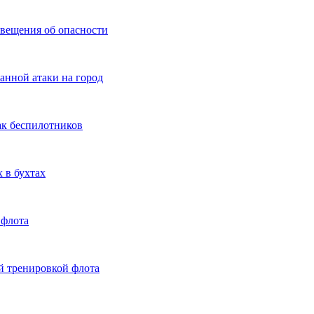
овещения об опасности
анной атаки на город
ак беспилотников
 в бухтах
 флота
й тренировкой флота