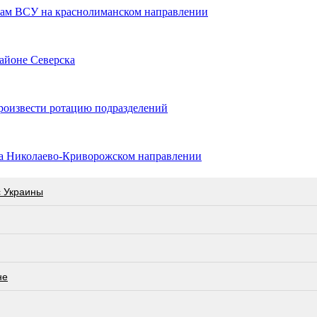
ам ВСУ на краснолиманском направлении
айоне Северска
роизвести ротацию подразделений
а Николаево-Криворожском направлении
с Украины
не