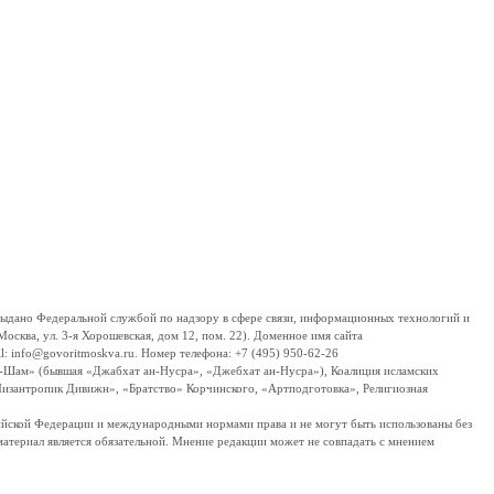
дано Федеральной службой по надзору в сфере связи, информационных технологий и
сква, ул. 3-я Хорошевская, дом 12, пом. 22). Доменное имя сайта
 info@govoritmoskva.ru. Номер телефона: +7 (495) 950-62-26
ш-Шам» (бывшая «Джабхат ан-Нусра», «Джебхат ан-Нусра»), Коалиция исламских
изантропик Дивижн», «Братство» Корчинского, «Артподготовка», Религиозная
ссийской Федерации и международными нормами права и не могут быть использованы без
материал является обязательной. Мнение редакции может не совпадать с мнением