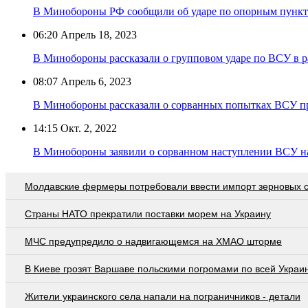
В Минобороны РФ сообщили об ударе по опорным пункт
06:20
Апрель 18, 2023
В Минобороны рассказали о групповом ударе по ВСУ в р
08:07
Апрель 6, 2023
В Минобороны рассказали о сорванных попытках ВСУ п
14:15
Окт. 2, 2022
В Минобороны заявили о сорванном наступлении ВСУ н
Молдавские фермеры потребовали ввести импорт зерновых 
Страны НАТО прекратили поставки морем на Украину
МЧС предупредило о надвигающемся на ХМАО шторме
В Киеве грозят Варшаве польскими погромами по всей Украи
Жители украинского села напали на пограничников - детали