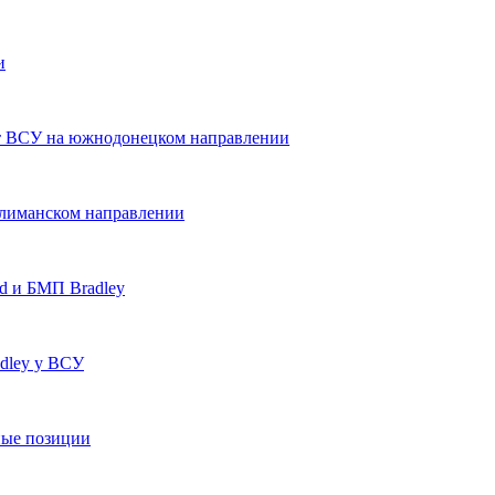
и
т ВСУ на южнодонецком направлении
олиманском направлении
d и БМП Bradley
dley у ВСУ
ные позиции