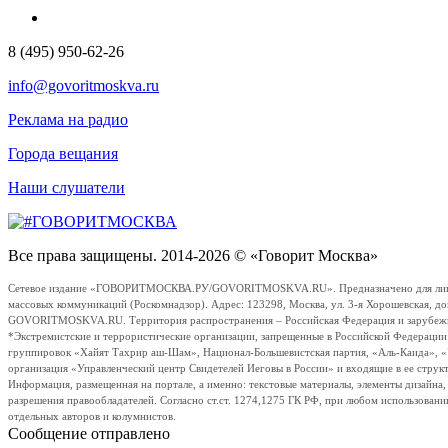
8 (495) 950-62-26
info@govoritmoskva.ru
Реклама на радио
Города вещания
Наши слушатели
Все права защищены. 2014-2026 © «Говорит Москва»
Сетевое издание «ГОВОРИТМОСКВА.РУ/GOVORITMOSKVA.RU». Предназначено для лиц стар
массовых коммуникаций (Роскомнадзор). Адрес: 123298, Москва, ул. 3-я Хорошевская, д
GOVORITMOSKVA.RU. Территория распространения – Российская Федерация и зарубежные с
*Экстремистские и террористические организации, запрещенные в Российской Федераци
группировок «Хайят Тахрир аш-Шам», Национал-Большевистская партия, «Аль-Каида», 
организация «Управленческий центр Свидетелей Иеговы в России» и входящие в ее струк
Информация, размещенная на портале, а именно: текстовые материалы, элементы дизайна
разрешения правообладателей. Согласно ст.ст. 1274,1275 ГК РФ, при любом использовани
отдельных авторов и колумнистов.
Сообщение отправлено