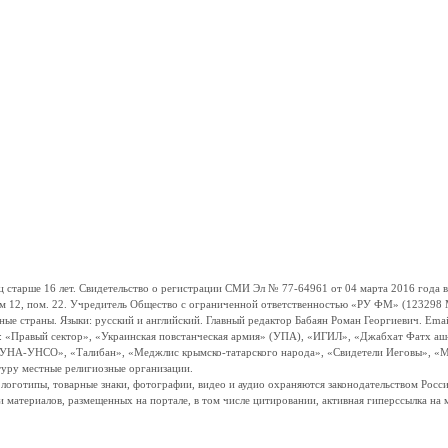
ше 16 лет. Свидетельство о регистрации СМИ Эл № 77-64961 от 04 марта 2016 года вы
ом 12, пом. 22. Учредитель Общество с ограниченной ответственностью «РУ ФМ» (123298 Мо
траны. Языки: русский и английский. Главный редактор Бабаян Роман Георгиевич. Email:
и: «Правый сектор», «Украинская повстанческая армия» (УПА), «ИГИЛ», «Джабхат Фатх а
«УНА-УНСО», «Талибан», «Меджлис крымско-татарского народа», «Свидетели Иеговы», «М
туру местные религиозные организации.
, логотипы, товарные знаки, фотографии, видео и аудио охраняются законодательством Ро
и материалов, размещенных на портале, в том числе цитировании, активная гиперссылка на 