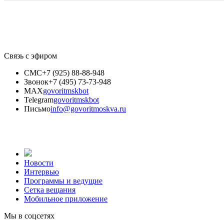
Связь с эфиром
СМС
+7 (925) 88-88-948
Звонок
+7 (495) 73-73-948
MAX
govoritmskbot
Telegram
govoritmskbot
Письмо
info@govoritmoskva.ru
Новости
Интервью
Программы и ведущие
Сетка вещания
Мобильное приложение
Мы в соцсетях