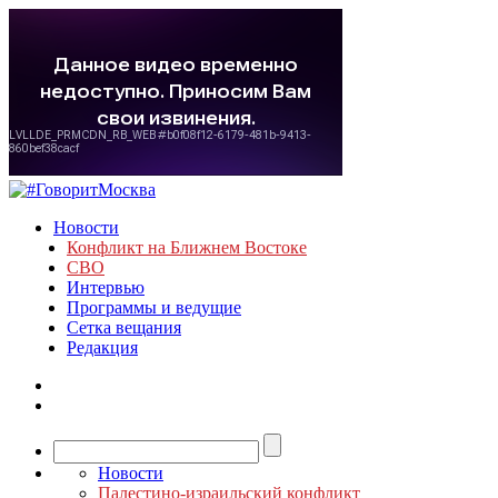
Новости
Конфликт на Ближнем Востоке
СВО
Интервью
Программы и ведущие
Сетка вещания
Редакция
Новости
Палестино-израильский конфликт