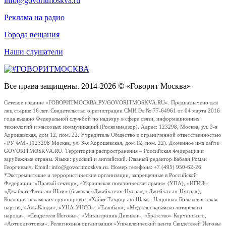
info@govoritmoskva.ru
Реклама на радио
Города вещания
Наши слушатели
Все права защищены. 2014-2026 © «Говорит Москва»
Сетевое издание «ГОВОРИТМОСКВА.РУ/GOVORITMOSKVA.RU». Предназначено для
лиц старше 16 лет. Свидетельство о регистрации СМИ Эл № 77-64961 от 04 марта 2016
года выдано Федеральной службой по надзору в сфере связи, информационных
технологий и массовых коммуникаций (Роскомнадзор). Адрес: 123298, Москва, ул. 3-я
Хорошевская, дом 12, пом. 22. Учредитель Общество с ограниченной ответственностью
«РУ ФМ» (123298 Москва, ул. 3-я Хорошевская, дом 12, пом. 22). Доменное имя сайта
GOVORITMOSKVA.RU. Территория распространения – Российская Федерация и
зарубежные страны. Языки: русский и английский. Главный редактор Бабаян Роман
Георгиевич. Email: info@govoritmoskva.ru. Номер телефона: +7 (495) 950-62-26
*Экстремистские и террористические организации, запрещенные в Российской
Федерации: «Правый сектор», «Украинская повстанческая армия» (УПА), «ИГИЛ»,
«Джабхат Фатх аш-Шам» (бывшая «Джабхат ан-Нусра», «Джебхат ан-Нусра»),
Коалиция исламских группировок «Хайят Тахрир аш-Шам», Национал-Большевистская
партия, «Аль-Каида», «УНА-УНСО», «Талибан», «Меджлис крымско-татарского
народа», «Свидетели Иеговы», «Мизантропик Дивижн», «Братство» Корчинского,
«Артподготовка», Религиозная организация «Управленческий центр Свидетелей Иеговы