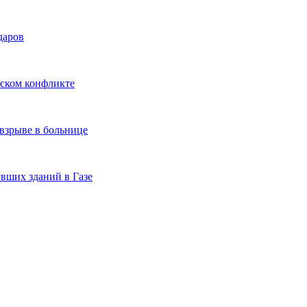
даров
ьском конфликте
зрыве в больнице
увших зданий в Газе