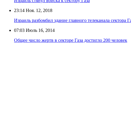
Израиль стянул войска к сектору Газа
23:14
Ноя. 12, 2018
Израиль разбомбил здание главного телеканала сектора Г
07:03
Июль 16, 2014
Общее число жертв в секторе Газа достигло 200 человек