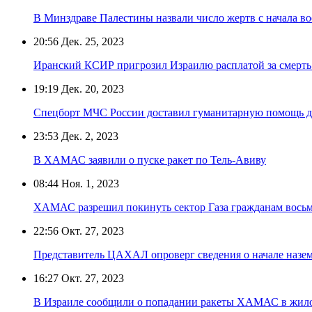
В Минздраве Палестины назвали число жертв с начала 
20:56
Дек. 25, 2023
Иранский КСИР пригрозил Израилю расплатой за смерть 
19:19
Дек. 20, 2023
Спецборт МЧС России доставил гуманитарную помощь д
23:53
Дек. 2, 2023
В ХАМАС заявили о пуске ракет по Тель-Авиву
08:44
Ноя. 1, 2023
ХАМАС разрешил покинуть сектор Газа гражданам восьм
22:56
Окт. 27, 2023
Представитель ЦАХАЛ опроверг сведения о начале назем
16:27
Окт. 27, 2023
В Израиле сообщили о попадании ракеты ХАМАС в жило