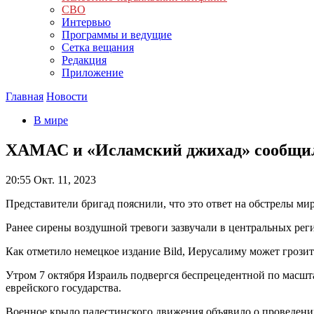
СВО
Интервью
Программы и ведущие
Сетка вещания
Редакция
Приложение
Главная
Новости
В мире
ХАМАС и «Исламский джихад» сообщили
20:55
Окт. 11, 2023
Представители бригад пояснили, что это ответ на обстрелы ми
Ранее сирены воздушной тревоги зазвучали в центральных рег
Как отметило немецкое издание Bild, Иерусалиму может грозит
Утром 7 октября Израиль подвергся беспрецедентной по масш
еврейского государства.
Военное крыло палестинского движения объявило о проведени