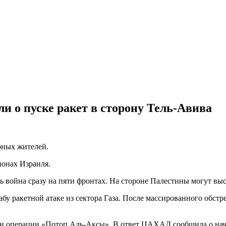
 о пуске ракет в сторону Тель-Авива
рных жителей.
ионах Израиля.
ь война сразу на пяти фронтах. На стороне Палестины могут вы
табу ракетной атаке из сектора Газа. После массированного об
и операции «Потоп Аль-Аксы». В ответ ЦАХАЛ сообщила о нача