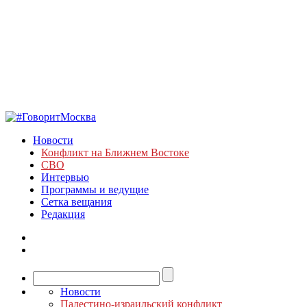
Новости
Конфликт на Ближнем Востоке
СВО
Интервью
Программы и ведущие
Сетка вещания
Редакция
Новости
Палестино-израильский конфликт