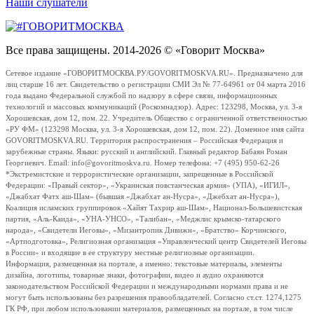
Наши слушатели
Все права защищены. 2014-2026 © «Говорит Москва»
Сетевое издание «ГОВОРИТМОСКВА.РУ/GOVORITMOSKVA.RU». Предназначено для
лиц старше 16 лет. Свидетельство о регистрации СМИ Эл № 77-64961 от 04 марта 2016
года выдано Федеральной службой по надзору в сфере связи, информационных
технологий и массовых коммуникаций (Роскомнадзор). Адрес: 123298, Москва, ул. 3-я
Хорошевская, дом 12, пом. 22. Учредитель Общество с ограниченной ответственностью
«РУ ФМ» (123298 Москва, ул. 3-я Хорошевская, дом 12, пом. 22). Доменное имя сайта
GOVORITMOSKVA.RU. Территория распространения – Российская Федерация и
зарубежные страны. Языки: русский и английский. Главный редактор Бабаян Роман
Георгиевич. Email: info@govoritmoskva.ru. Номер телефона: +7 (495) 950-62-26
*Экстремистские и террористические организации, запрещенные в Российской
Федерации: «Правый сектор», «Украинская повстанческая армия» (УПА), «ИГИЛ»,
«Джабхат Фатх аш-Шам» (бывшая «Джабхат ан-Нусра», «Джебхат ан-Нусра»),
Коалиция исламских группировок «Хайят Тахрир аш-Шам», Национал-Большевистская
партия, «Аль-Каида», «УНА-УНСО», «Талибан», «Меджлис крымско-татарского
народа», «Свидетели Иеговы», «Мизантропик Дивижн», «Братство» Корчинского,
«Артподготовка», Религиозная организация «Управленческий центр Свидетелей Иеговы
в России» и входящие в ее структуру местные религиозные организации.
Информация, размещенная на портале, а именно: текстовые материалы, элементы
дизайна, логотипы, товарные знаки, фотографии, видео и аудио охраняются
законодательством Российской Федерации и международными нормами права и не
могут быть использованы без разрешения правообладателей. Согласно ст.ст. 1274,1275
ГК РФ, при любом использовании материалов, размещенных на портале, в том числе