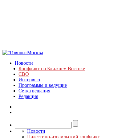
Новости
Конфликт на Ближнем Востоке
СВО
Интервью
Программы и ведущие
Сетка вещания
Редакция
Новости
Палестино-израильский конфликт