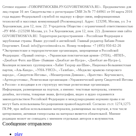
Сетевое издание «ГОВОРИТМОСКВА.РУ/GOVORITMOSKVA.RU». Предназначено для
лиц старше 16 лет. Свидетельство о регистрации СМИ Эл № 77-64961 от 04 марта 2016
года выдано Федеральной службой по надзору в сфере связи, информационных
технологий и массовых коммуникаций (Роскомнадзор). Адрес: 123298, Москва, ул. 3-я
Хорошевская, дом 12, пом. 22. Учредитель Общество с ограниченной ответственностью
«РУ ФМ» (123298 Москва, ул. 3-я Хорошевская, дом 12, пом. 22). Доменное имя сайта
GOVORITMOSKVA.RU. Территория распространения – Российская Федерация и
зарубежные страны. Языки: русский и английский. Главный редактор Бабаян Роман
Георгиевич. Email: info@govoritmoskva.ru. Номер телефона: +7 (495) 950-62-26
*Экстремистские и террористические организации, запрещенные в Российской
Федерации: «Правый сектор», «Украинская повстанческая армия» (УПА), «ИГИЛ»,
«Джабхат Фатх аш-Шам» (бывшая «Джабхат ан-Нусра», «Джебхат ан-Нусра»),
Коалиция исламских группировок «Хайят Тахрир аш-Шам», Национал-Большевистская
партия, «Аль-Каида», «УНА-УНСО», «Талибан», «Меджлис крымско-татарского
народа», «Свидетели Иеговы», «Мизантропик Дивижн», «Братство» Корчинского,
«Артподготовка», Религиозная организация «Управленческий центр Свидетелей Иеговы
в России» и входящие в ее структуру местные религиозные организации.
Информация, размещенная на портале, а именно: текстовые материалы, элементы
дизайна, логотипы, товарные знаки, фотографии, видео и аудио охраняются
законодательством Российской Федерации и международными нормами права и не
могут быть использованы без разрешения правообладателей. Согласно ст.ст. 1274,1275
ГК РФ, при любом использовании материалов, размещенных на портале, в том числе
цитировании, активная гиперссылка на материал является обязательной. Мнение
редакции может не совпадать с мнением отдельных авторов и колумнистов.
Сообщение отправлено
play