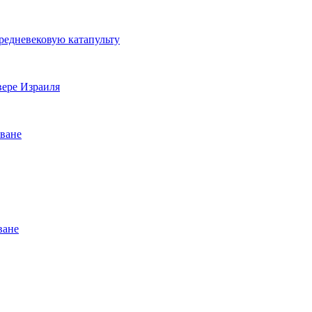
редневековую катапульту
вере Израиля
иване
ване