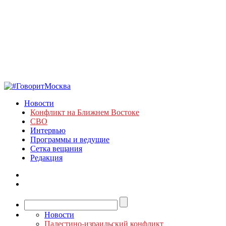
Новости
Конфликт на Ближнем Востоке
СВО
Интервью
Программы и ведущие
Сетка вещания
Редакция
Новости
Палестино-израильский конфликт