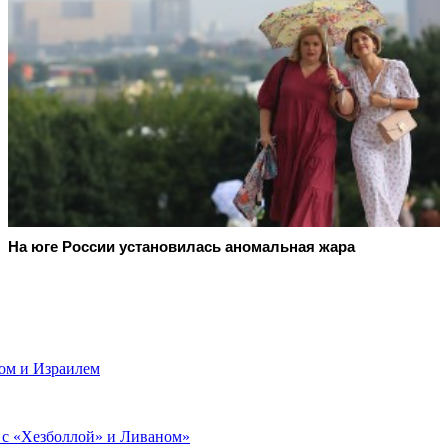
На юге России установилась аномальная жара
ом и Израилем
 с «Хезболлой» и Ливаном»