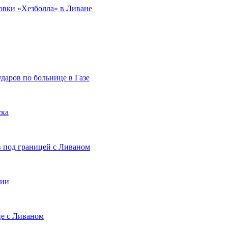
овки «Хезболла» в Ливане
ударов по больнице в Газе
ска
в под границей с Ливаном
рии
це с Ливаном