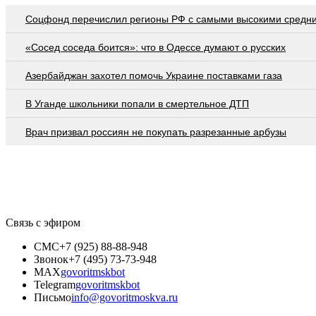
Соцфонд перечислил регионы РФ с самыми высокими средн
«Сосед соседа боится»: что в Одессе думают о русских
Азербайджан захотел помочь Украине поставками газа
В Уганде школьники попали в смертельное ДТП
Врач призвал россиян не покупать разрезанные арбузы
Связь с эфиром
СМС
+7 (925) 88-88-948
Звонок
+7 (495) 73-73-948
MAX
govoritmskbot
Telegram
govoritmskbot
Письмо
info@govoritmoskva.ru