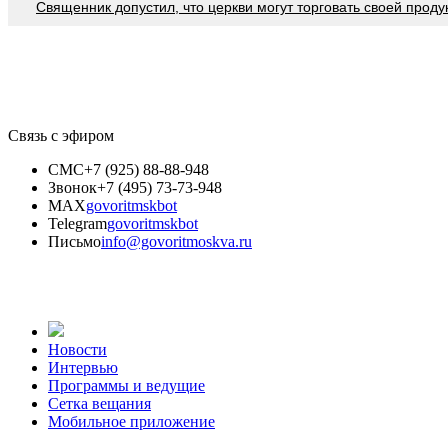
Священник допустил, что церкви могут торговать своей проду
Связь с эфиром
СМС
+7 (925) 88-88-948
Звонок
+7 (495) 73-73-948
MAX
govoritmskbot
Telegram
govoritmskbot
Письмо
info@govoritmoskva.ru
Новости
Интервью
Программы и ведущие
Сетка вещания
Мобильное приложение