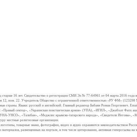
ше 16 лет. Свидетельство о регистрации СМИ Эл № 77-64961 от 04 марта 2016 года вы
ом 12, пом. 22. Учредитель Общество с ограниченной ответственностью «РУ ФМ» (123298 Мо
траны. Языки: русский и английский. Главный редактор Бабаян Роман Георгиевич. Email:
и: «Правый сектор», «Украинская повстанческая армия» (УПА), «ИГИЛ», «Джабхат Фатх а
«УНА-УНСО», «Талибан», «Меджлис крымско-татарского народа», «Свидетели Иеговы», «М
туру местные религиозные организации.
, логотипы, товарные знаки, фотографии, видео и аудио охраняются законодательством Ро
и материалов, размещенных на портале, в том числе цитировании, активная гиперссылка на 