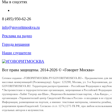
Мы в соцсетях
8 (495) 950-62-26
info@govoritmoskva.ru
Реклама на радио
Города вещания
Наши слушатели
Все права защищены. 2014-2026 © «Говорит Москва»
Сетевое издание «ГОВОРИТМОСКВА.РУ/GOVORITMOSKVA.RU». Предназначено для лиц стар
массовых коммуникаций (Роскомнадзор). Адрес: 123298, Москва, ул. 3-я Хорошевская, д
GOVORITMOSKVA.RU. Территория распространения – Российская Федерация и зарубежные с
*Экстремистские и террористические организации, запрещенные в Российской Федераци
группировок «Хайят Тахрир аш-Шам», Национал-Большевистская партия, «Аль-Каида», 
организация «Управленческий центр Свидетелей Иеговы в России» и входящие в ее струк
Информация, размещенная на портале, а именно: текстовые материалы, элементы дизайна
разрешения правообладателей. Согласно ст.ст. 1274,1275 ГК РФ, при любом использовани
отдельных авторов и колумнистов.