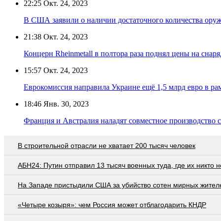
22:25
Окт. 24, 2023
В США заявили о наличии достаточного количества ору
21:38
Окт. 24, 2023
Концерн Rheinmetall в полтора раза поднял цены на снар
15:57
Окт. 24, 2023
Еврокомиссия направила Украине ещё 1,5 млрд евро в 
18:46
Янв. 30, 2023
Франция и Австралия наладят совместное производство с
В строительной отрасли не хватает 200 тысяч человек
АБН24: Путин отправил 13 тысяч военных туда, где их никто 
На Западе пристыдили США за убийство сотен мирных жител
«Четыре козыря»: чем Россия может отблагодарить КНДР