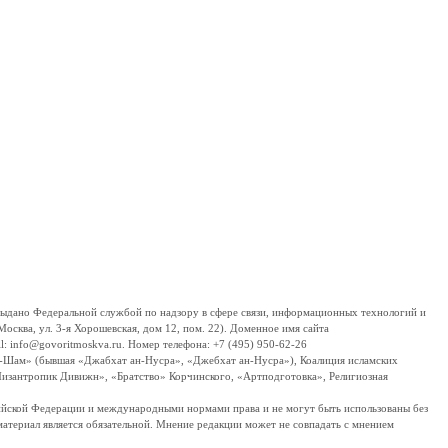
дано Федеральной службой по надзору в сфере связи, информационных технологий и
сква, ул. 3-я Хорошевская, дом 12, пом. 22). Доменное имя сайта
 info@govoritmoskva.ru. Номер телефона: +7 (495) 950-62-26
ш-Шам» (бывшая «Джабхат ан-Нусра», «Джебхат ан-Нусра»), Коалиция исламских
изантропик Дивижн», «Братство» Корчинского, «Артподготовка», Религиозная
ссийской Федерации и международными нормами права и не могут быть использованы без
материал является обязательной. Мнение редакции может не совпадать с мнением