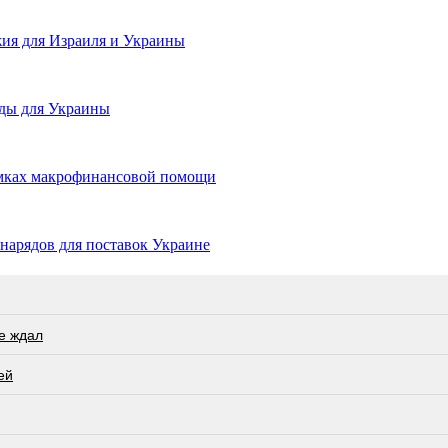
жия для Израиля и Украины
яды для Украины
рамках макрофинансовой помощи
нарядов для поставок Украине
не ждал
ей