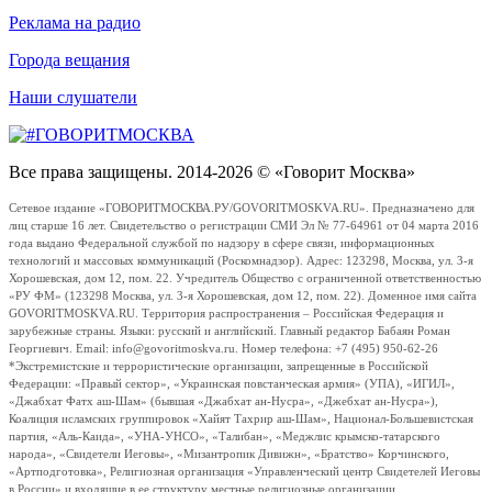
Реклама на радио
Города вещания
Наши слушатели
Все права защищены. 2014-2026 © «Говорит Москва»
Сетевое издание «ГОВОРИТМОСКВА.РУ/GOVORITMOSKVA.RU». Предназначено для
лиц старше 16 лет. Свидетельство о регистрации СМИ Эл № 77-64961 от 04 марта 2016
года выдано Федеральной службой по надзору в сфере связи, информационных
технологий и массовых коммуникаций (Роскомнадзор). Адрес: 123298, Москва, ул. 3-я
Хорошевская, дом 12, пом. 22. Учредитель Общество с ограниченной ответственностью
«РУ ФМ» (123298 Москва, ул. 3-я Хорошевская, дом 12, пом. 22). Доменное имя сайта
GOVORITMOSKVA.RU. Территория распространения – Российская Федерация и
зарубежные страны. Языки: русский и английский. Главный редактор Бабаян Роман
Георгиевич. Email: info@govoritmoskva.ru. Номер телефона: +7 (495) 950-62-26
*Экстремистские и террористические организации, запрещенные в Российской
Федерации: «Правый сектор», «Украинская повстанческая армия» (УПА), «ИГИЛ»,
«Джабхат Фатх аш-Шам» (бывшая «Джабхат ан-Нусра», «Джебхат ан-Нусра»),
Коалиция исламских группировок «Хайят Тахрир аш-Шам», Национал-Большевистская
партия, «Аль-Каида», «УНА-УНСО», «Талибан», «Меджлис крымско-татарского
народа», «Свидетели Иеговы», «Мизантропик Дивижн», «Братство» Корчинского,
«Артподготовка», Религиозная организация «Управленческий центр Свидетелей Иеговы
в России» и входящие в ее структуру местные религиозные организации.