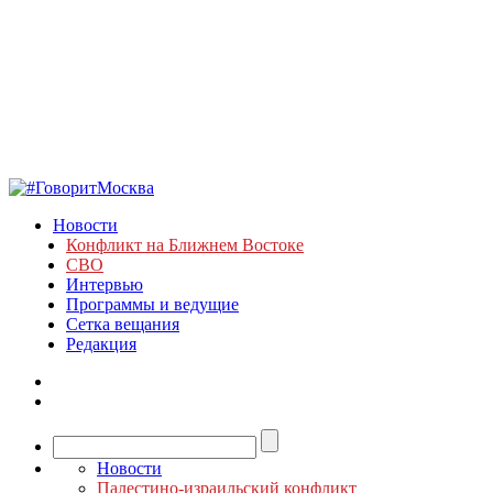
Новости
Конфликт на Ближнем Востоке
СВО
Интервью
Программы и ведущие
Сетка вещания
Редакция
Новости
Палестино-израильский конфликт