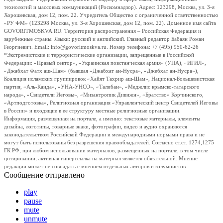
технологий и массовых коммуникаций (Роскомнадзор). Адрес: 123298, Москва, ул. 3-я
Хорошевская, дом 12, пом. 22. Учредитель Общество с ограниченной ответственностью
«РУ ФМ» (123298 Москва, ул. 3-я Хорошевская, дом 12, пом. 22). Доменное имя сайта
GOVORITMOSKVA.RU. Территория распространения – Российская Федерация и
зарубежные страны. Языки: русский и английский. Главный редактор Бабаян Роман
Георгиевич. Email: info@govoritmoskva.ru. Номер телефона: +7 (495) 950-62-26
*Экстремистские и террористические организации, запрещенные в Российской
Федерации: «Правый сектор», «Украинская повстанческая армия» (УПА), «ИГИЛ»,
«Джабхат Фатх аш-Шам» (бывшая «Джабхат ан-Нусра», «Джебхат ан-Нусра»),
Коалиция исламских группировок «Хайят Тахрир аш-Шам», Национал-Большевистская
партия, «Аль-Каида», «УНА-УНСО», «Талибан», «Меджлис крымско-татарского
народа», «Свидетели Иеговы», «Мизантропик Дивижн», «Братство» Корчинского,
«Артподготовка», Религиозная организация «Управленческий центр Свидетелей Иеговы
в России» и входящие в ее структуру местные религиозные организации.
Информация, размещенная на портале, а именно: текстовые материалы, элементы
дизайна, логотипы, товарные знаки, фотографии, видео и аудио охраняются
законодательством Российской Федерации и международными нормами права и не
могут быть использованы без разрешения правообладателей. Согласно ст.ст. 1274,1275
ГК РФ, при любом использовании материалов, размещенных на портале, в том числе
цитировании, активная гиперссылка на материал является обязательной. Мнение
редакции может не совпадать с мнением отдельных авторов и колумнистов.
Сообщение отправлено
play
pause
mute
unmute