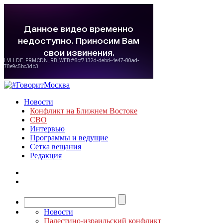
Новости
Конфликт на Ближнем Востоке
СВО
Интервью
Программы и ведущие
Сетка вещания
Редакция
Новости
Палестино-израильский конфликт