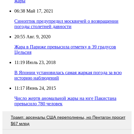
жары
06:38
Май 17, 2021
Синоптик предупредил москвичей о возвращении
погоды столетней давности
20:55
Авг. 9, 2020
Жара в Париже превысила отметку в 39 градусов
Цельсия
11:19
Июль 23, 2018
В Японии установилась самая жаркая погода за всю
историю наблюдений
11:17
Июнь 24, 2015
Число жертв аномальной жары на юге Пакистана
превысило 780 человек
Трамп: арсеналы США переполнены, но Пентагон просит
$67 млрд