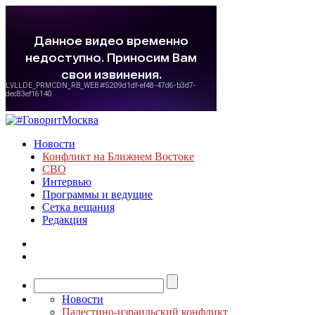
Новости
Конфликт на Ближнем Востоке
СВО
Интервью
Программы и ведущие
Сетка вещания
Редакция
Новости
Палестино-израильский конфликт