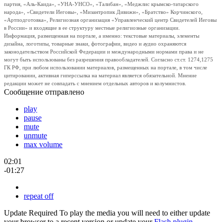
партия, «Аль-Каида», «УНА-УНСО», «Талибан», «Меджлис крымско-татарского
народа», «Свидетели Иеговы», «Мизантропик Дивижн», «Братство» Корчинского,
«Артподготовка», Религиозная организация «Управленческий центр Свидетелей Иеговы
в России» и входящие в ее структуру местные религиозные организации.
Информация, размещенная на портале, а именно: текстовые материалы, элементы
дизайна, логотипы, товарные знаки, фотографии, видео и аудио охраняются
законодательством Российской Федерации и международными нормами права и не
могут быть использованы без разрешения правообладателей. Согласно ст.ст. 1274,1275
ГК РФ, при любом использовании материалов, размещенных на портале, в том числе
цитировании, активная гиперссылка на материал является обязательной. Мнение
редакции может не совпадать с мнением отдельных авторов и колумнистов.
Сообщение отправлено
play
pause
mute
unmute
max volume
02:01
-01:27
repeat off
Update Required
To play the media you will need to either update
your browser to a recent version or update your
Flash plugin
.