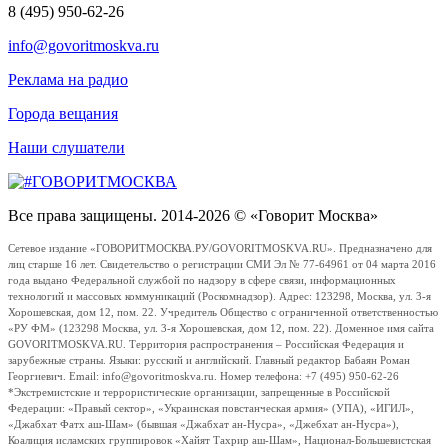
8 (495) 950-62-26
info@govoritmoskva.ru
Реклама на радио
Города вещания
Наши слушатели
Все права защищены. 2014-2026 © «Говорит Москва»
Сетевое издание «ГОВОРИТМОСКВА.РУ/GOVORITMOSKVA.RU». Предназначено для
лиц старше 16 лет. Свидетельство о регистрации СМИ Эл № 77-64961 от 04 марта 2016
года выдано Федеральной службой по надзору в сфере связи, информационных
технологий и массовых коммуникаций (Роскомнадзор). Адрес: 123298, Москва, ул. 3-я
Хорошевская, дом 12, пом. 22. Учредитель Общество с ограниченной ответственностью
«РУ ФМ» (123298 Москва, ул. 3-я Хорошевская, дом 12, пом. 22). Доменное имя сайта
GOVORITMOSKVA.RU. Территория распространения – Российская Федерация и
зарубежные страны. Языки: русский и английский. Главный редактор Бабаян Роман
Георгиевич. Email: info@govoritmoskva.ru. Номер телефона: +7 (495) 950-62-26
*Экстремистские и террористические организации, запрещенные в Российской
Федерации: «Правый сектор», «Украинская повстанческая армия» (УПА), «ИГИЛ»,
«Джабхат Фатх аш-Шам» (бывшая «Джабхат ан-Нусра», «Джебхат ан-Нусра»),
Коалиция исламских группировок «Хайят Тахрир аш-Шам», Национал-Большевистская