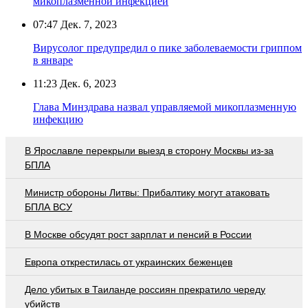
микоплазменной инфекцией
07:47
Дек. 7, 2023
Вирусолог предупредил о пике заболеваемости гриппом
в январе
11:23
Дек. 6, 2023
Глава Минздрава назвал управляемой микоплазменную
инфекцию
В Ярославле перекрыли выезд в сторону Москвы из-за
БПЛА
Министр обороны Литвы: Прибалтику могут атаковать
БПЛА ВСУ
В Москве обсудят рост зарплат и пенсий в России
Европа открестилась от украинских беженцев
Дело убитых в Таиланде россиян прекратило череду
убийств