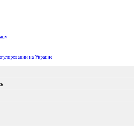
рану
регулировании на Украине
ка