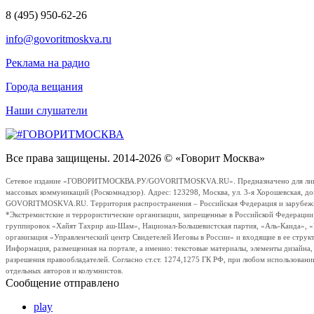
8 (495) 950-62-26
info@govoritmoskva.ru
Реклама на радио
Города вещания
Наши слушатели
Все права защищены. 2014-2026 © «Говорит Москва»
Сетевое издание «ГОВОРИТМОСКВА.РУ/GOVORITMOSKVA.RU». Предназначено для лиц стар
массовых коммуникаций (Роскомнадзор). Адрес: 123298, Москва, ул. 3-я Хорошевская, д
GOVORITMOSKVA.RU. Территория распространения – Российская Федерация и зарубежные с
*Экстремистские и террористические организации, запрещенные в Российской Федераци
группировок «Хайят Тахрир аш-Шам», Национал-Большевистская партия, «Аль-Каида», 
организация «Управленческий центр Свидетелей Иеговы в России» и входящие в ее струк
Информация, размещенная на портале, а именно: текстовые материалы, элементы дизайна
разрешения правообладателей. Согласно ст.ст. 1274,1275 ГК РФ, при любом использовани
отдельных авторов и колумнистов.
Сообщение отправлено
play