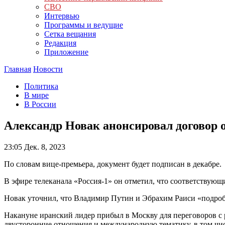
СВО
Интервью
Программы и ведущие
Сетка вещания
Редакция
Приложение
Главная
Новости
Политика
В мире
В России
Александр Новак анонсировал договор 
23:05
Дек. 8, 2023
По словам вице-премьера, документ будет подписан в декабре.
В эфире телеканала «Россия-1» он отметил, что соответствую
Новак уточнил, что Владимир Путин и Эбрахим Раиси «подробн
Накануне иранский лидер прибыл в Москву для переговоров с р
двусторонние отношения и международную тематику, в том чи