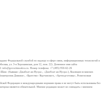
дано Федеральной службой по надзору в сфере связи, информационных технологий и
сква, ул. 3-я Хорошевская, дом 12, пом. 22). Доменное имя сайта
 info@govoritmoskva.ru. Номер телефона: +7 (495) 950-62-26
ш-Шам» (бывшая «Джабхат ан-Нусра», «Джебхат ан-Нусра»), Коалиция исламских
изантропик Дивижн», «Братство» Корчинского, «Артподготовка», Религиозная
ссийской Федерации и международными нормами права и не могут быть использованы без
материал является обязательной. Мнение редакции может не совпадать с мнением