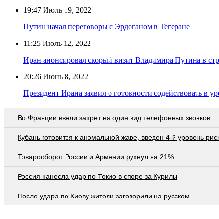
19:47
Июль 19, 2022
Путин начал переговоры с Эрдоганом в Тегеране
11:25
Июль 12, 2022
Иран анонсировал скорый визит Владимира Путина в ст
20:26
Июнь 8, 2022
Президент Ирана заявил о готовности содействовать в у
Во Франции ввели запрет на один вид телефонных звонков
Кубань готовится к аномальной жаре, введен 4-й уровень рис
Товарооборот России и Армении рухнул на 21%
Россия нанесла удар по Токио в споре за Курилы
После удара по Киеву жители заговорили на русском