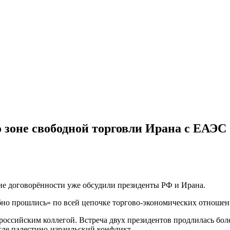
о зоне свободной торговли Ирана с ЕАЭС
щие договорённости уже обсудили президенты РФ и Ирана.
о прошлись» по всей цепочке торгово-экономических отношений
оссийским коллегой. Встреча двух президентов продлилась боле
сле палестино-израильский конфликт.