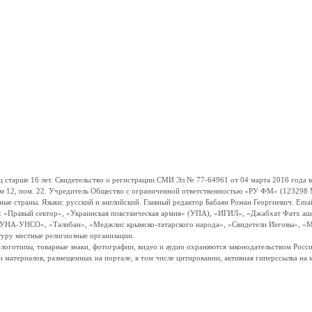
ше 16 лет. Свидетельство о регистрации СМИ Эл № 77-64961 от 04 марта 2016 года вы
ом 12, пом. 22. Учредитель Общество с ограниченной ответственностью «РУ ФМ» (123298 Мо
траны. Языки: русский и английский. Главный редактор Бабаян Роман Георгиевич. Email:
и: «Правый сектор», «Украинская повстанческая армия» (УПА), «ИГИЛ», «Джабхат Фатх а
«УНА-УНСО», «Талибан», «Меджлис крымско-татарского народа», «Свидетели Иеговы», «М
туру местные религиозные организации.
, логотипы, товарные знаки, фотографии, видео и аудио охраняются законодательством Ро
и материалов, размещенных на портале, в том числе цитировании, активная гиперссылка на 