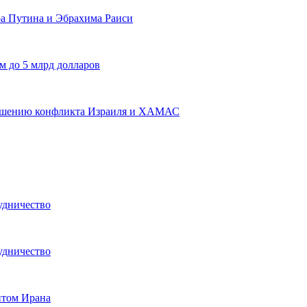
а Путина и Эбрахима Раиси
м до 5 млрд долларов
решению конфликта Израиля и ХАМАС
удничество
удничество
нтом Ирана