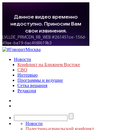
Новости
Конфликт на Ближнем Востоке
СВО
Интервью
Программы и ведущие
Сетка вещания
Редакция
Новости
Палестино-израильский конфликт