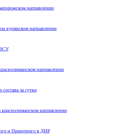
запорожском направлении
на купянском направлении
 ВСУ
 краснолиманском направлении
 состава за сутки
а краснолиманском направлении
кого и Приютного в ДНР