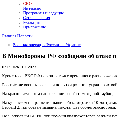
СВО
Интервью
Программы и ведущие
Сетка вещания
Редакция
Приложение
Главная
Новости
Военная операция России на Украине
В Минобороны РФ сообщили об атаке п
07:09
Дек. 19, 2023
Кроме того, ВКС РФ поразили точку временного расположени
Российские военные сорвали попытки ротации украинских вой
На краснолиманском направлении расчёт самоходной гаубицы
На купянском направлении наши войска отразили 10 контратак
Leopard 2, три боевые машины пехоты, два бронетранспортёра,
Под Вербовым ВС РФ при помощи квадрокоптеров разбили пе