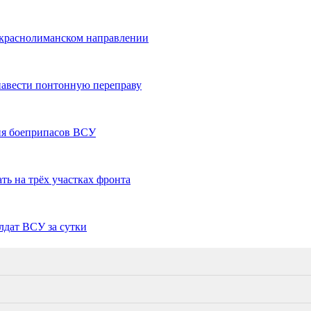
 краснолиманском направлении
авести понтонную переправу
ия боеприпасов ВСУ
ь на трёх участках фронта
дат ВСУ за сутки