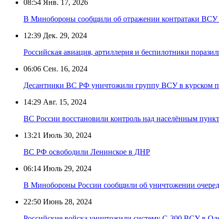
08:54
Янв. 17, 2026
В Минобороны сообщили об отражении контратаки ВСУ 
12:39
Дек. 29, 2024
Российская авиация, артиллерия и беспилотники порази
06:06
Сен. 16, 2024
Десантники ВС РФ уничтожили группу ВСУ в курском п
14:29
Авг. 15, 2024
ВС России восстановили контроль над населённым пункт
13:21
Июль 30, 2024
ВС РФ освободили Ленинское в ДНР
06:14
Июль 29, 2024
В Минобороны России сообщили об уничтожении очеред
22:50
Июнь 28, 2024
Российские войска уничтожили систему С-300 ВСУ в Оде