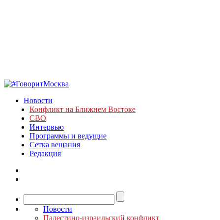
Новости
Конфликт на Ближнем Востоке
СВО
Интервью
Программы и ведущие
Сетка вещания
Редакция
Новости
Палестино-израильский конфликт