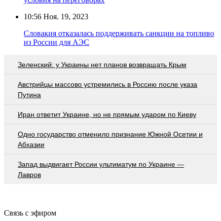
10:56
Ноя. 19, 2023
Словакия отказалась поддерживать санкции на топливо
из России для АЭС
Зеленский: у Украины нет планов возвращать Крым
Австрийцы массово устремились в Россию после указа
Путина
Иран ответит Украине, но не прямым ударом по Киеву
Одно государство отменило признание Южной Осетии и
Абхазии
Запад выдвигает России ультиматум по Украине —
Лавров
Связь с эфиром