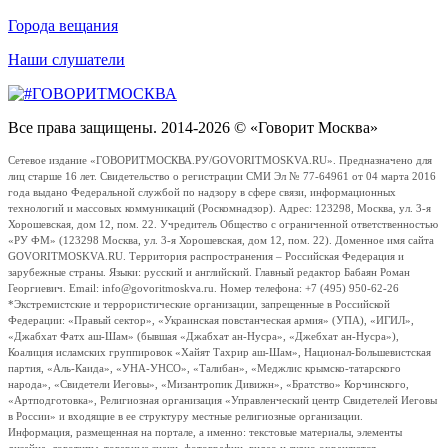
Города вещания
Наши слушатели
Все права защищены. 2014-2026 © «Говорит Москва»
Сетевое издание «ГОВОРИТМОСКВА.РУ/GOVORITMOSKVA.RU». Предназначено для
лиц старше 16 лет. Свидетельство о регистрации СМИ Эл № 77-64961 от 04 марта 2016
года выдано Федеральной службой по надзору в сфере связи, информационных
технологий и массовых коммуникаций (Роскомнадзор). Адрес: 123298, Москва, ул. 3-я
Хорошевская, дом 12, пом. 22. Учредитель Общество с ограниченной ответственностью
«РУ ФМ» (123298 Москва, ул. 3-я Хорошевская, дом 12, пом. 22). Доменное имя сайта
GOVORITMOSKVA.RU. Территория распространения – Российская Федерация и
зарубежные страны. Языки: русский и английский. Главный редактор Бабаян Роман
Георгиевич. Email: info@govoritmoskva.ru. Номер телефона: +7 (495) 950-62-26
*Экстремистские и террористические организации, запрещенные в Российской
Федерации: «Правый сектор», «Украинская повстанческая армия» (УПА), «ИГИЛ»,
«Джабхат Фатх аш-Шам» (бывшая «Джабхат ан-Нусра», «Джебхат ан-Нусра»),
Коалиция исламских группировок «Хайят Тахрир аш-Шам», Национал-Большевистская
партия, «Аль-Каида», «УНА-УНСО», «Талибан», «Меджлис крымско-татарского
народа», «Свидетели Иеговы», «Мизантропик Дивижн», «Братство» Корчинского,
«Артподготовка», Религиозная организация «Управленческий центр Свидетелей Иеговы
в России» и входящие в ее структуру местные религиозные организации.
Информация, размещенная на портале, а именно: текстовые материалы, элементы