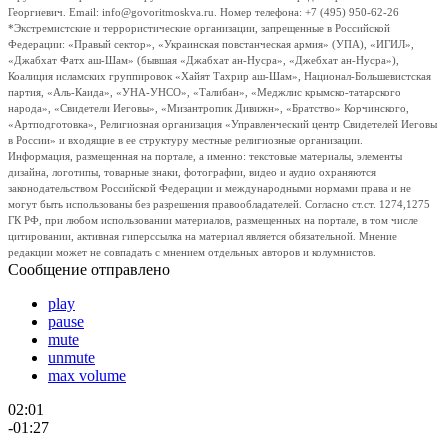
Георгиевич. Email: info@govoritmoskva.ru. Номер телефона: +7 (495) 950-62-26
*Экстремистские и террористические организации, запрещенные в Российской
Федерации: «Правый сектор», «Украинская повстанческая армия» (УПА), «ИГИЛ»,
«Джабхат Фатх аш-Шам» (бывшая «Джабхат ан-Нусра», «Джебхат ан-Нусра»),
Коалиция исламских группировок «Хайят Тахрир аш-Шам», Национал-Большевистская
партия, «Аль-Каида», «УНА-УНСО», «Талибан», «Меджлис крымско-татарского
народа», «Свидетели Иеговы», «Мизантропик Дивижн», «Братство» Корчинского,
«Артподготовка», Религиозная организация «Управленческий центр Свидетелей Иеговы
в России» и входящие в ее структуру местные религиозные организации.
Информация, размещенная на портале, а именно: текстовые материалы, элементы
дизайна, логотипы, товарные знаки, фотографии, видео и аудио охраняются
законодательством Российской Федерации и международными нормами права и не
могут быть использованы без разрешения правообладателей. Согласно ст.ст. 1274,1275
ГК РФ, при любом использовании материалов, размещенных на портале, в том числе
цитировании, активная гиперссылка на материал является обязательной. Мнение
редакции может не совпадать с мнением отдельных авторов и колумнистов.
Сообщение отправлено
play
pause
mute
unmute
max volume
02:01
-01:27