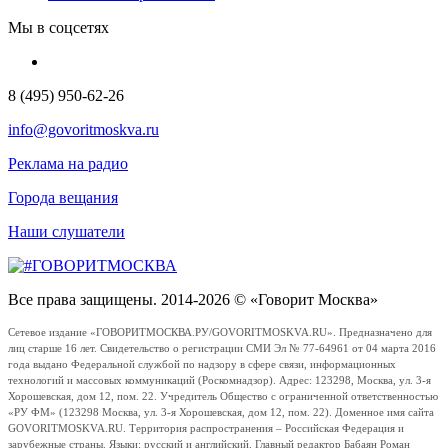
Мы в соцсетях
8 (495) 950-62-26
info@govoritmoskva.ru
Реклама на радио
Города вещания
Наши слушатели
Все права защищены. 2014-2026 © «Говорит Москва»
Сетевое издание «ГОВОРИТМОСКВА.РУ/GOVORITMOSKVA.RU». Предназначено для
лиц старше 16 лет. Свидетельство о регистрации СМИ Эл № 77-64961 от 04 марта 2016
года выдано Федеральной службой по надзору в сфере связи, информационных
технологий и массовых коммуникаций (Роскомнадзор). Адрес: 123298, Москва, ул. 3-я
Хорошевская, дом 12, пом. 22. Учредитель Общество с ограниченной ответственностью
«РУ ФМ» (123298 Москва, ул. 3-я Хорошевская, дом 12, пом. 22). Доменное имя сайта
GOVORITMOSKVA.RU. Территория распространения – Российская Федерация и
зарубежные страны. Языки: русский и английский. Главный редактор Бабаян Роман