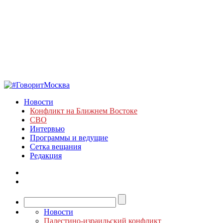
Новости
Конфликт на Ближнем Востоке
СВО
Интервью
Программы и ведущие
Сетка вещания
Редакция
Новости
Палестино-израильский конфликт