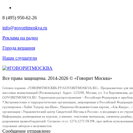
8 (495) 950-62-26
info@govoritmoskva.ru
Реклама на радио
Города вещания
Наши слушатели
Все права защищены. 2014-2026 © «Говорит Москва»
Сетевое издание «ГОВОРИТМОСКВА.РУ/GOVORITMOSKVA.RU». Предназначено для лиц стар
массовых коммуникаций (Роскомнадзор). Адрес: 123298, Москва, ул. 3-я Хорошевская, д
GOVORITMOSKVA.RU. Территория распространения – Российская Федерация и зарубежные с
*Экстремистские и террористические организации, запрещенные в Российской Федераци
группировок «Хайят Тахрир аш-Шам», Национал-Большевистская партия, «Аль-Каида», 
организация «Управленческий центр Свидетелей Иеговы в России» и входящие в ее струк
Информация, размещенная на портале, а именно: текстовые материалы, элементы дизайна
разрешения правообладателей. Согласно ст.ст. 1274,1275 ГК РФ, при любом использовани
отдельных авторов и колумнистов.
Сообщение отправлено