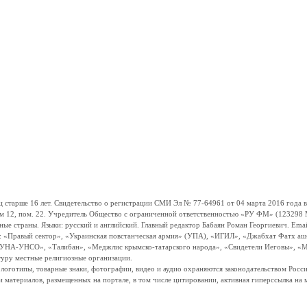
ше 16 лет. Свидетельство о регистрации СМИ Эл № 77-64961 от 04 марта 2016 года вы
ом 12, пом. 22. Учредитель Общество с ограниченной ответственностью «РУ ФМ» (123298 Мо
траны. Языки: русский и английский. Главный редактор Бабаян Роман Георгиевич. Email:
и: «Правый сектор», «Украинская повстанческая армия» (УПА), «ИГИЛ», «Джабхат Фатх а
«УНА-УНСО», «Талибан», «Меджлис крымско-татарского народа», «Свидетели Иеговы», «М
туру местные религиозные организации.
, логотипы, товарные знаки, фотографии, видео и аудио охраняются законодательством Ро
и материалов, размещенных на портале, в том числе цитировании, активная гиперссылка на 