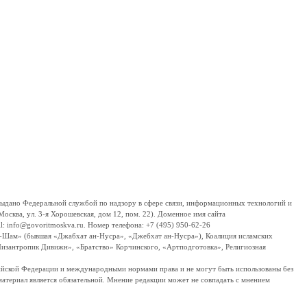
дано Федеральной службой по надзору в сфере связи, информационных технологий и
сква, ул. 3-я Хорошевская, дом 12, пом. 22). Доменное имя сайта
 info@govoritmoskva.ru. Номер телефона: +7 (495) 950-62-26
ш-Шам» (бывшая «Джабхат ан-Нусра», «Джебхат ан-Нусра»), Коалиция исламских
изантропик Дивижн», «Братство» Корчинского, «Артподготовка», Религиозная
ссийской Федерации и международными нормами права и не могут быть использованы без
материал является обязательной. Мнение редакции может не совпадать с мнением