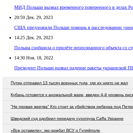
МИД Польши вызвал временного поверенного в делах Р
20:59
Дек. 29, 2023
США предложили Польше помощь в расследовании «инци
14:25
Дек. 29, 2023
Польша сообщила о прилёте неопознанного объекта со 
14:30
Ноя. 18, 2022
Президент Польши назвал падение ракеты украинской П
Путин отправил 13 тысяч военных туда, где их никто не жал
Кубань готовится к аномальной жаре, введен 4-й уровень рис
"Не первая жертва" Кто стоит за убийством ребенка под Пете
Шведский суд одобрил передачу сухогруза Caffa Украине
«Все оставили»: экс-комбат ВСУ о Гуляйполе