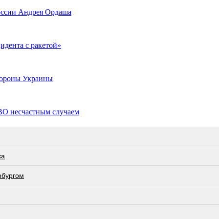
оссии Андрея Ордаша
дента с ракетой»
стороны Украины
ВО несчастным случаем
ка
рбургом