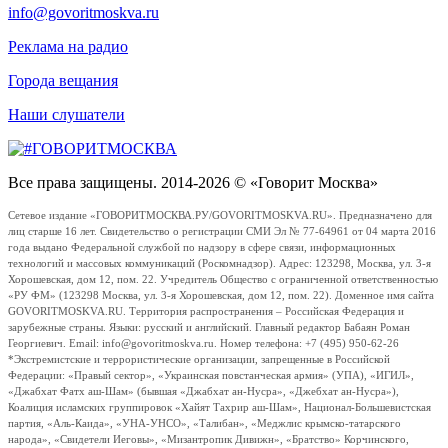
info@govoritmoskva.ru
Реклама на радио
Города вещания
Наши слушатели
Все права защищены. 2014-2026 © «Говорит Москва»
Сетевое издание «ГОВОРИТМОСКВА.РУ/GOVORITMOSKVA.RU». Предназначено для
лиц старше 16 лет. Свидетельство о регистрации СМИ Эл № 77-64961 от 04 марта 2016
года выдано Федеральной службой по надзору в сфере связи, информационных
технологий и массовых коммуникаций (Роскомнадзор). Адрес: 123298, Москва, ул. 3-я
Хорошевская, дом 12, пом. 22. Учредитель Общество с ограниченной ответственностью
«РУ ФМ» (123298 Москва, ул. 3-я Хорошевская, дом 12, пом. 22). Доменное имя сайта
GOVORITMOSKVA.RU. Территория распространения – Российская Федерация и
зарубежные страны. Языки: русский и английский. Главный редактор Бабаян Роман
Георгиевич. Email: info@govoritmoskva.ru. Номер телефона: +7 (495) 950-62-26
*Экстремистские и террористические организации, запрещенные в Российской
Федерации: «Правый сектор», «Украинская повстанческая армия» (УПА), «ИГИЛ»,
«Джабхат Фатх аш-Шам» (бывшая «Джабхат ан-Нусра», «Джебхат ан-Нусра»),
Коалиция исламских группировок «Хайят Тахрир аш-Шам», Национал-Большевистская
партия, «Аль-Каида», «УНА-УНСО», «Талибан», «Меджлис крымско-татарского
народа», «Свидетели Иеговы», «Мизантропик Дивижн», «Братство» Корчинского,