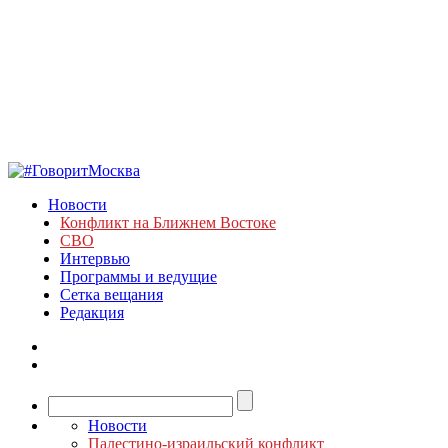
Новости
Конфликт на Ближнем Востоке
СВО
Интервью
Программы и ведущие
Сетка вещания
Редакция
Новости
Палестино-израильский конфликт