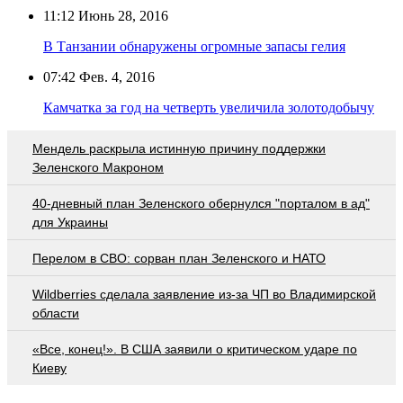
11:12
Июнь 28, 2016
В Танзании обнаружены огромные запасы гелия
07:42
Фев. 4, 2016
Камчатка за год на четверть увеличила золотодобычу
Мендель раскрыла истинную причину поддержки
Зеленского Макроном
40-дневный план Зеленского обернулся "порталом в ад"
для Украины
Перелом в СВО: сорван план Зеленского и НАТО
Wildberries cделала заявление из-за ЧП во Владимирской
области
«Все, конец!». В США заявили о критическом ударе по
Киеву