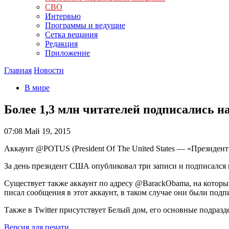
СВО
Интервью
Программы и ведущие
Сетка вещания
Редакция
Приложение
Главная
Новости
В мире
Более 1,3 млн читателей подписались н
07:08
Май 19, 2015
Аккаунт @POTUS (President Of The United States — «Президен
За день президент США опубликовал три записи и подписался н
Существует также аккаунт по адресу @BarackObama, на которы
писал сообщения в этот аккаунт, в таком случае они были подп
Также в Twitter присутствует Белый дом, его основные подразд
Версия для печати