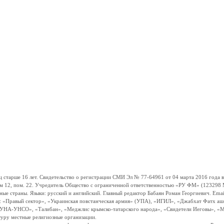
ше 16 лет. Свидетельство о регистрации СМИ Эл № 77-64961 от 04 марта 2016 года вы
ом 12, пом. 22. Учредитель Общество с ограниченной ответственностью «РУ ФМ» (123298 Мо
траны. Языки: русский и английский. Главный редактор Бабаян Роман Георгиевич. Email:
и: «Правый сектор», «Украинская повстанческая армия» (УПА), «ИГИЛ», «Джабхат Фатх а
«УНА-УНСО», «Талибан», «Меджлис крымско-татарского народа», «Свидетели Иеговы», «М
туру местные религиозные организации.