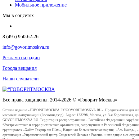
Мобильное приложение
Мы в соцсетях
8 (495) 950-62-26
info@govoritmoskva.ru
Реклама на радио
Города вещания
Наши слушатели
Все права защищены. 2014-2026 © «Говорит Москва»
Сетевое издание «ГОВОРИТМОСКВА.РУ/GOVORITMOSKVA.RU». Предназначено для лиц стар
массовых коммуникаций (Роскомнадзор). Адрес: 123298, Москва, ул. 3-я Хорошевская, д
GOVORITMOSKVA.RU. Территория распространения – Российская Федерация и зарубежные с
*Экстремистские и террористические организации, запрещенные в Российской Федераци
группировок «Хайят Тахрир аш-Шам», Национал-Большевистская партия, «Аль-Каида», 
организация «Управленческий центр Свидетелей Иеговы в России» и входящие в ее струк