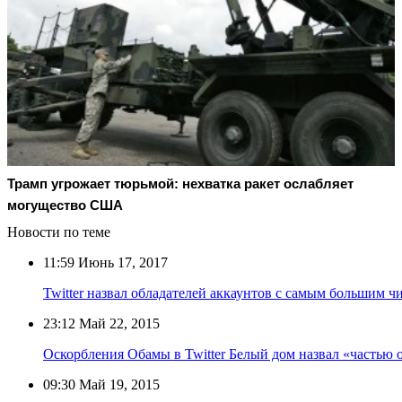
Трамп угрожает тюрьмой: нехватка ракет ослабляет
могущество США
Новости по теме
11:59
Июнь 17, 2017
Twitter назвал обладателей аккаунтов с самым большим 
23:12
Май 22, 2015
Оскорбления Обамы в Twitter Белый дом назвал «частью 
09:30
Май 19, 2015