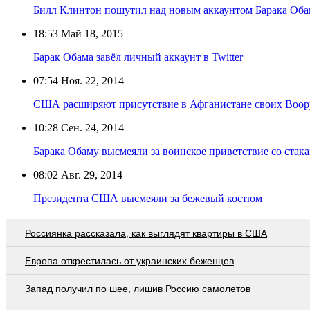
Билл Клинтон пошутил над новым аккаунтом Барака Обам
18:53
Май 18, 2015
Барак Обама завёл личный аккаунт в Twitter
07:54
Ноя. 22, 2014
США расширяют присутствие в Афганистане своих Воо
10:28
Сен. 24, 2014
Барака Обаму высмеяли за воинское приветствие со стака
08:02
Авг. 29, 2014
Президента США высмеяли за бежевый костюм
Россиянка рассказала, как выглядят квартиры в США
Европа открестилась от украинских беженцев
Запад получил по шее, лишив Россию самолетов