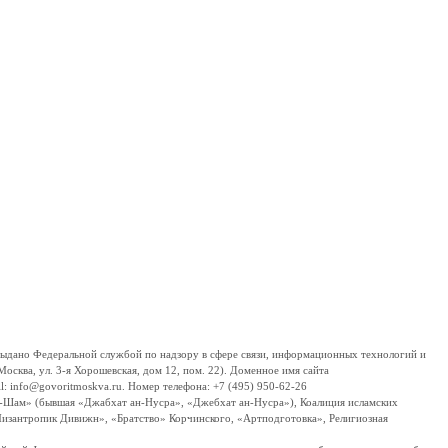
дано Федеральной службой по надзору в сфере связи, информационных технологий и
сква, ул. 3-я Хорошевская, дом 12, пом. 22). Доменное имя сайта
 info@govoritmoskva.ru. Номер телефона: +7 (495) 950-62-26
ш-Шам» (бывшая «Джабхат ан-Нусра», «Джебхат ан-Нусра»), Коалиция исламских
изантропик Дивижн», «Братство» Корчинского, «Артподготовка», Религиозная