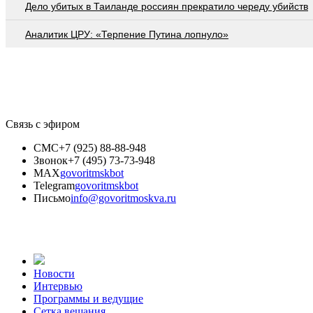
Дело убитых в Таиланде россиян прекратило череду убийств
Аналитик ЦРУ: «Терпение Путина лопнуло»
Связь с эфиром
СМС
+7 (925) 88-88-948
Звонок
+7 (495) 73-73-948
MAX
govoritmskbot
Telegram
govoritmskbot
Письмо
info@govoritmoskva.ru
Новости
Интервью
Программы и ведущие
Сетка вещания