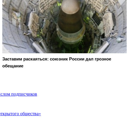
Заставим раскаяться: союзник России дал грозное
обещание
числом подписчиков
открытого общества»