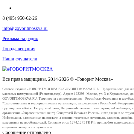
8 (495) 950-62-26
info@govoritmoskva.ru
Реклама на радио
Города вещания
Наши слушатели
Все права защищены. 2014-2026 © «Говорит Москва»
Сетевое издание «ГОВОРИТМОСКВА.РУ/GOVORITMOSKVA.RU». Предназначено для лиц стар
массовых коммуникаций (Роскомнадзор). Адрес: 123298, Москва, ул. 3-я Хорошевская, д
GOVORITMOSKVA.RU. Территория распространения – Российская Федерация и зарубежные с
*Экстремистские и террористические организации, запрещенные в Российской Федераци
группировок «Хайят Тахрир аш-Шам», Национал-Большевистская партия, «Аль-Каида», 
организация «Управленческий центр Свидетелей Иеговы в России» и входящие в ее струк
Информация, размещенная на портале, а именно: текстовые материалы, элементы дизайна
разрешения правообладателей. Согласно ст.ст. 1274,1275 ГК РФ, при любом использовани
отдельных авторов и колумнистов.
Сообщение отправлено