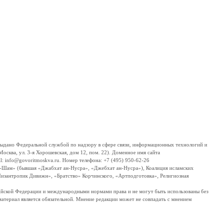
дано Федеральной службой по надзору в сфере связи, информационных технологий и
сква, ул. 3-я Хорошевская, дом 12, пом. 22). Доменное имя сайта
 info@govoritmoskva.ru. Номер телефона: +7 (495) 950-62-26
ш-Шам» (бывшая «Джабхат ан-Нусра», «Джебхат ан-Нусра»), Коалиция исламских
изантропик Дивижн», «Братство» Корчинского, «Артподготовка», Религиозная
ссийской Федерации и международными нормами права и не могут быть использованы без
материал является обязательной. Мнение редакции может не совпадать с мнением