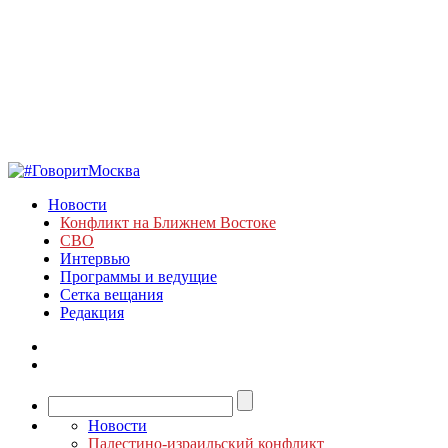
Новости
Конфликт на Ближнем Востоке
СВО
Интервью
Программы и ведущие
Сетка вещания
Редакция
Новости
Палестино-израильский конфликт