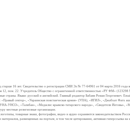
ше 16 лет. Свидетельство о регистрации СМИ Эл № 77-64961 от 04 марта 2016 года вы
ом 12, пом. 22. Учредитель Общество с ограниченной ответственностью «РУ ФМ» (123298 Мо
траны. Языки: русский и английский. Главный редактор Бабаян Роман Георгиевич. Email:
и: «Правый сектор», «Украинская повстанческая армия» (УПА), «ИГИЛ», «Джабхат Фатх а
«УНА-УНСО», «Талибан», «Меджлис крымско-татарского народа», «Свидетели Иеговы», «М
туру местные религиозные организации.
, логотипы, товарные знаки, фотографии, видео и аудио охраняются законодательством Ро
и материалов, размещенных на портале, в том числе цитировании, активная гиперссылка на 