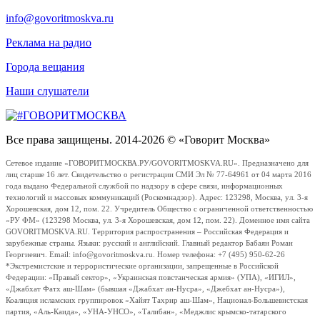
info@govoritmoskva.ru
Реклама на радио
Города вещания
Наши слушатели
Все права защищены. 2014-2026 © «Говорит Москва»
Сетевое издание «ГОВОРИТМОСКВА.РУ/GOVORITMOSKVA.RU». Предназначено для
лиц старше 16 лет. Свидетельство о регистрации СМИ Эл № 77-64961 от 04 марта 2016
года выдано Федеральной службой по надзору в сфере связи, информационных
технологий и массовых коммуникаций (Роскомнадзор). Адрес: 123298, Москва, ул. 3-я
Хорошевская, дом 12, пом. 22. Учредитель Общество с ограниченной ответственностью
«РУ ФМ» (123298 Москва, ул. 3-я Хорошевская, дом 12, пом. 22). Доменное имя сайта
GOVORITMOSKVA.RU. Территория распространения – Российская Федерация и
зарубежные страны. Языки: русский и английский. Главный редактор Бабаян Роман
Георгиевич. Email: info@govoritmoskva.ru. Номер телефона: +7 (495) 950-62-26
*Экстремистские и террористические организации, запрещенные в Российской
Федерации: «Правый сектор», «Украинская повстанческая армия» (УПА), «ИГИЛ»,
«Джабхат Фатх аш-Шам» (бывшая «Джабхат ан-Нусра», «Джебхат ан-Нусра»),
Коалиция исламских группировок «Хайят Тахрир аш-Шам», Национал-Большевистская
партия, «Аль-Каида», «УНА-УНСО», «Талибан», «Меджлис крымско-татарского