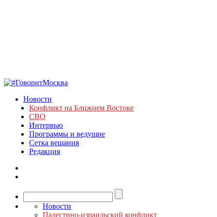
Новости
Конфликт на Ближнем Востоке
СВО
Интервью
Программы и ведущие
Сетка вещания
Редакция
Новости
Палестино-израильский конфликт