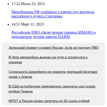
17:22
Июль 25, 2023
Минобороны РФ сообщило о взятии под контроль
населённого пункта Сергеевка
14:51
Март 11, 2023
Российские ПВО сбили четыре снаряда HIMARS и
перехватили четыре ракеты HARM
Зеленский примет условия России, если не получит ПВО
В Чите автомобиль выехал на пути и столкнулся с
поездом
Суперъяхта Цукерберга не помогла терпящей бедствие
лодке у Аляски
В США истребители перехватили самолеты над гольф-
клубом Трампа
МРОТ в России может взлететь до 50 тысяч рублей