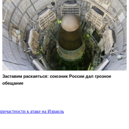
Заставим раскаяться: союзник России дал грозное
обещание
ричастности к атаке на Израиль