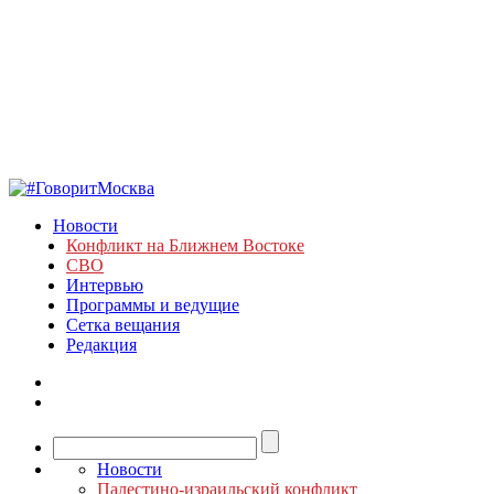
Новости
Конфликт на Ближнем Востоке
СВО
Интервью
Программы и ведущие
Сетка вещания
Редакция
Новости
Палестино-израильский конфликт