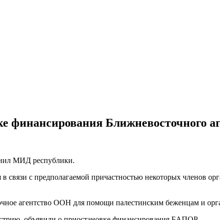
ке финансирования Ближневосточного а
анил МИД республики.
я в связи с предполагаемой причастностью некоторых членов о
чное агентство ООН для помощи палестинским беженцам и орга
встрию, объявили о приостановке финансирования БАПОР.