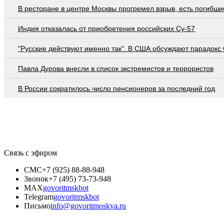
В ресторане в центре Москвы прогремел взрыв, есть погибши
Индия отказалась от приобретения российских Су-57
"Русские действуют именно так". В США обсуждают парадокс
Павла Дурова внесли в список экстремистов и террористов
В России сократилось число пенсионеров за последний год
Связь с эфиром
СМС
+7 (925) 88-88-948
Звонок
+7 (495) 73-73-948
MAX
govoritmskbot
Telegram
govoritmskbot
Письмо
info@govoritmoskva.ru