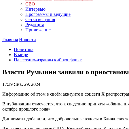
СВО
Интервью
Программы и ведущие
Сетка вещания
Редакция
Приложение
Главная
Новости
Политика
В мире
Палестино-израильский конфликт
Власти Румынии заявили о приостанов
17:39
Янв. 29, 2024
Информацию об этом в своём аккаунте в соцсети Х распростр
В публикации отмечается, что к сведению приняты «обвинени
октябре прошлого года».
Дипломаты добавили, что добровольные взносы в Ближневосто
Ранее ряд стран, включая США, Великобританию, Канаду и А