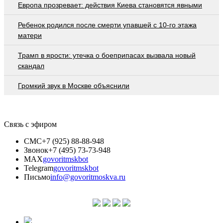
Европа прозревает: действия Киева становятся явными
Ребенок родился после смерти упавшей с 10-го этажа
матери
Трамп в ярости: утечка о боеприпасах вызвала новый
скандал
Громкий звук в Москве объяснили
Связь с эфиром
СМС
+7 (925) 88-88-948
Звонок
+7 (495) 73-73-948
MAX
govoritmskbot
Telegram
govoritmskbot
Письмо
info@govoritmoskva.ru