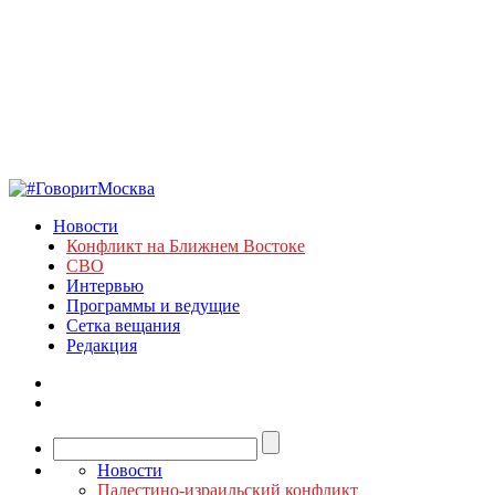
Новости
Конфликт на Ближнем Востоке
СВО
Интервью
Программы и ведущие
Сетка вещания
Редакция
Новости
Палестино-израильский конфликт