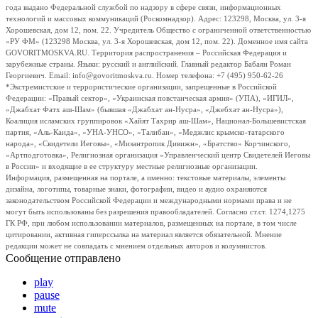
года выдано Федеральной службой по надзору в сфере связи, информационных
технологий и массовых коммуникаций (Роскомнадзор). Адрес: 123298, Москва, ул. 3-я
Хорошевская, дом 12, пом. 22. Учредитель Общество с ограниченной ответственностью
«РУ ФМ» (123298 Москва, ул. 3-я Хорошевская, дом 12, пом. 22). Доменное имя сайта
GOVORITMOSKVA.RU. Территория распространения – Российская Федерация и
зарубежные страны. Языки: русский и английский. Главный редактор Бабаян Роман
Георгиевич. Email: info@govoritmoskva.ru. Номер телефона: +7 (495) 950-62-26
*Экстремистские и террористические организации, запрещенные в Российской
Федерации: «Правый сектор», «Украинская повстанческая армия» (УПА), «ИГИЛ»,
«Джабхат Фатх аш-Шам» (бывшая «Джабхат ан-Нусра», «Джебхат ан-Нусра»),
Коалиция исламских группировок «Хайят Тахрир аш-Шам», Национал-Большевистская
партия, «Аль-Каида», «УНА-УНСО», «Талибан», «Меджлис крымско-татарского
народа», «Свидетели Иеговы», «Мизантропик Дивижн», «Братство» Корчинского,
«Артподготовка», Религиозная организация «Управленческий центр Свидетелей Иеговы
в России» и входящие в ее структуру местные религиозные организации.
Информация, размещенная на портале, а именно: текстовые материалы, элементы
дизайна, логотипы, товарные знаки, фотографии, видео и аудио охраняются
законодательством Российской Федерации и международными нормами права и не
могут быть использованы без разрешения правообладателей. Согласно ст.ст. 1274,1275
ГК РФ, при любом использовании материалов, размещенных на портале, в том числе
цитировании, активная гиперссылка на материал является обязательной. Мнение
редакции может не совпадать с мнением отдельных авторов и колумнистов.
Сообщение отправлено
play
pause
mute