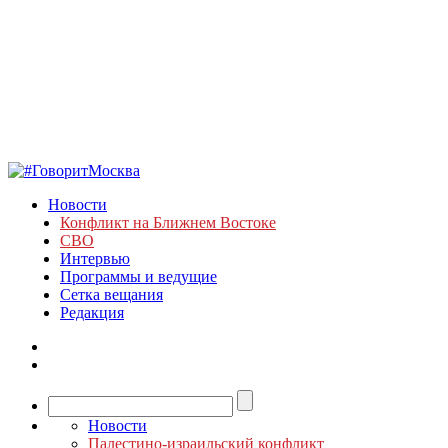
Новости
Конфликт на Ближнем Востоке
СВО
Интервью
Программы и ведущие
Сетка вещания
Редакция
Новости
Палестино-израильский конфликт