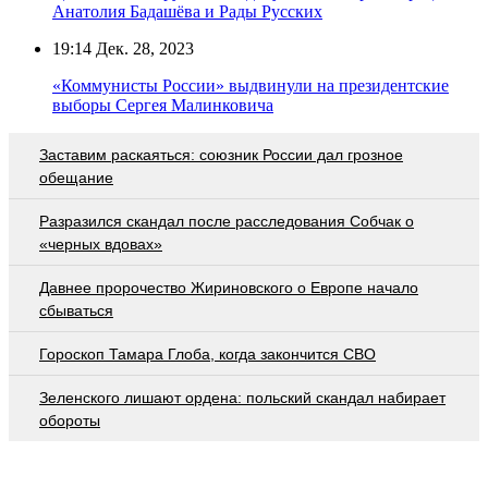
Анатолия Бадашёва и Рады Русских
19:14
Дек. 28, 2023
«Коммунисты России» выдвинули на президентские
выборы Сергея Малинковича
Заставим раскаяться: союзник России дал грозное
обещание
Разразился скандал после расследования Собчак о
«черных вдовах»
Давнее пророчество Жириновского о Европе начало
сбываться
Гороскоп Тамара Глоба, когда закончится СВО
Зеленского лишают ордена: польский скандал набирает
обороты