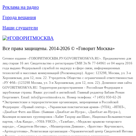
Реклама на радио
Города вещания
Наши слушатели
Все права защищены. 2014-2026 © «Говорит Москва»
Сетевое издание «ГОВОРИТМОСКВА.РУ/GOVORITMOSKVA.RU». Предназначено для
лиц старше 16 лет. Свидетельство о регистрации СМИ Эл № 77-64961 от 04 марта 2016
года выдано Федеральной службой по надзору в сфере связи, информационных
технологий и массовых коммуникаций (Роскомнадзор). Адрес: 123298, Москва, ул. 3-я
Хорошевская, дом 12, пом. 22. Учредитель Общество с ограниченной ответственностью
«РУ ФМ» (123298 Москва, ул. 3-я Хорошевская, дом 12, пом. 22). Доменное имя сайта
GOVORITMOSKVA.RU. Территория распространения – Российская Федерация и
зарубежные страны. Языки: русский и английский. Главный редактор Бабаян Роман
Георгиевич. Email: info@govoritmoskva.ru. Номер телефона: +7 (495) 950-62-26
*Экстремистские и террористические организации, запрещенные в Российской
Федерации: «Правый сектор», «Украинская повстанческая армия» (УПА), «ИГИЛ»,
«Джабхат Фатх аш-Шам» (бывшая «Джабхат ан-Нусра», «Джебхат ан-Нусра»),
Коалиция исламских группировок «Хайят Тахрир аш-Шам», Национал-Большевистская
партия, «Аль-Каида», «УНА-УНСО», «Талибан», «Меджлис крымско-татарского
народа», «Свидетели Иеговы», «Мизантропик Дивижн», «Братство» Корчинского,
«Артподготовка», Религиозная организация «Управленческий центр Свидетелей Иеговы