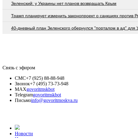
Зеленский: у Украины нет планов возвращать Крым
Трамп планирует изменить законопроект о санкциях против Р
40-дневный план Зеленского обернулся "порталом в ад" для
Связь с эфиром
СМС
+7 (925) 88-88-948
Звонок
+7 (495) 73-73-948
MAX
govoritmskbot
Telegram
govoritmskbot
Письмо
info@govoritmoskva.ru
Новости