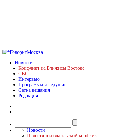
Новости
Конфликт на Ближнем Востоке
СВО
Интервью
Программы и ведущие
Сетка вещания
Редакция
Новости
Палестино-израильский конфликт