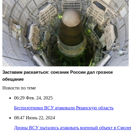
Заставим раскаяться: союзник России дал грозное
обещание
Новости по теме
06:29
Фев. 24, 2025
Беспилотники ВСУ атаковали Рязанскую область
08:47
Июнь 22, 2024
Дроны ВСУ пытались атаковать военный объект в Смоле