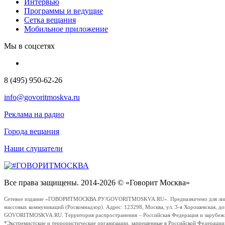
Интервью
Программы и ведущие
Сетка вещания
Мобильное приложение
Мы в соцсетях
8 (495) 950-62-26
info@govoritmoskva.ru
Реклама на радио
Города вещания
Наши слушатели
Все права защищены. 2014-2026 © «Говорит Москва»
Сетевое издание «ГОВОРИТМОСКВА.РУ/GOVORITMOSKVA.RU». Предназначено для лиц стар
массовых коммуникаций (Роскомнадзор). Адрес: 123298, Москва, ул. 3-я Хорошевская, д
GOVORITMOSKVA.RU. Территория распространения – Российская Федерация и зарубежные с
*Экстремистские и террористические организации, запрещенные в Российской Федераци