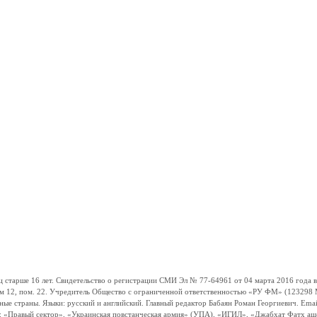
ше 16 лет. Свидетельство о регистрации СМИ Эл № 77-64961 от 04 марта 2016 года вы
ом 12, пом. 22. Учредитель Общество с ограниченной ответственностью «РУ ФМ» (123298 Мо
траны. Языки: русский и английский. Главный редактор Бабаян Роман Георгиевич. Email:
и: «Правый сектор», «Украинская повстанческая армия» (УПА), «ИГИЛ», «Джабхат Фатх а