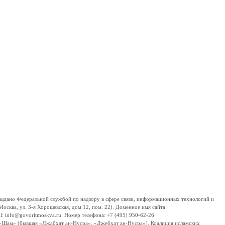
дано Федеральной службой по надзору в сфере связи, информационных технологий и
сква, ул. 3-я Хорошевская, дом 12, пом. 22). Доменное имя сайта
 info@govoritmoskva.ru. Номер телефона: +7 (495) 950-62-26
ш-Шам» (бывшая «Джабхат ан-Нусра», «Джебхат ан-Нусра»), Коалиция исламских