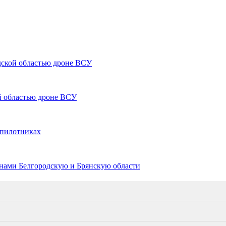
ской областью дроне ВСУ
 областью дроне ВСУ
спилотниках
нами Белгородскую и Брянскую области