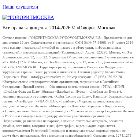
Наши слушатели
Все права защищены. 2014-2026 © «Говорит Москва»
Сетевое издание «ГОВОРИТМОСКВА.РУ/GOVORITMOSKVA.RU». Предназначено для
лиц старше 16 лет. Свидетельство о регистрации СМИ Эл № 77-64961 от 04 марта 2016
года выдано Федеральной службой по надзору в сфере связи, информационных
технологий и массовых коммуникаций (Роскомнадзор). Адрес: 123298, Москва, ул. 3-я
Хорошевская, дом 12, пом. 22. Учредитель Общество с ограниченной ответственностью
«РУ ФМ» (123298 Москва, ул. 3-я Хорошевская, дом 12, пом. 22). Доменное имя сайта
GOVORITMOSKVA.RU. Территория распространения – Российская Федерация и
зарубежные страны. Языки: русский и английский. Главный редактор Бабаян Роман
Георгиевич. Email: info@govoritmoskva.ru. Номер телефона: +7 (495) 950-62-26
*Экстремистские и террористические организации, запрещенные в Российской
Федерации: «Правый сектор», «Украинская повстанческая армия» (УПА), «ИГИЛ»,
«Джабхат Фатх аш-Шам» (бывшая «Джабхат ан-Нусра», «Джебхат ан-Нусра»),
Коалиция исламских группировок «Хайят Тахрир аш-Шам», Национал-Большевистская
партия, «Аль-Каида», «УНА-УНСО», «Талибан», «Меджлис крымско-татарского
народа», «Свидетели Иеговы», «Мизантропик Дивижн», «Братство» Корчинского,
«Артподготовка», Религиозная организация «Управленческий центр Свидетелей Иеговы
в России» и входящие в ее структуру местные религиозные организации.
Информация, размещенная на портале, а именно: текстовые материалы, элементы
дизайна, логотипы, товарные знаки, фотографии, видео и аудио охраняются
законодательством Российской Федерации и международными нормами права и не
могут быть использованы без разрешения правообладателей. Согласно ст.ст. 1274,1275