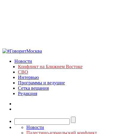
Новости
Конфликт на Ближнем Востоке
СВО
Интервью
Программы и ведущие
Сетка вещания
Редакция
Новости
Палестино-израильский конфликт