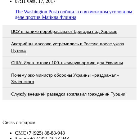
07:11
Фев. 17, 2017
The Washington Post сообщила о возможном уголовном
деле против Майкла Флинна
ВСУ в панике перебрасывают бригады под Харьков
Австрийцы массово устремились в Россию после указа
Путина
США: Иран готовит 100-тысячную армию для Украины
Почему экс-министр обороны Украины «раздражал»
Зеленского
Службу внешней разведки возглавил гражданин Турции
Связь с эфиром
СМС
+7 (925) 88-88-948
Звонок
+7 (495) 73-73-948