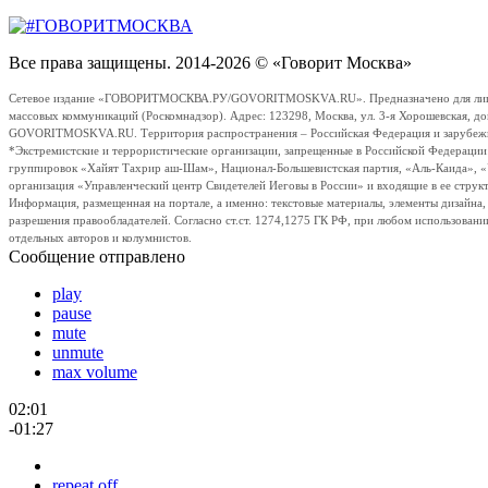
Все права защищены. 2014-2026 © «Говорит Москва»
Сетевое издание «ГОВОРИТМОСКВА.РУ/GOVORITMOSKVA.RU». Предназначено для лиц стар
массовых коммуникаций (Роскомнадзор). Адрес: 123298, Москва, ул. 3-я Хорошевская, д
GOVORITMOSKVA.RU. Территория распространения – Российская Федерация и зарубежные с
*Экстремистские и террористические организации, запрещенные в Российской Федераци
группировок «Хайят Тахрир аш-Шам», Национал-Большевистская партия, «Аль-Каида», 
организация «Управленческий центр Свидетелей Иеговы в России» и входящие в ее струк
Информация, размещенная на портале, а именно: текстовые материалы, элементы дизайна
разрешения правообладателей. Согласно ст.ст. 1274,1275 ГК РФ, при любом использовани
отдельных авторов и колумнистов.
Сообщение отправлено
play
pause
mute
unmute
max volume
02:01
-01:27
repeat off