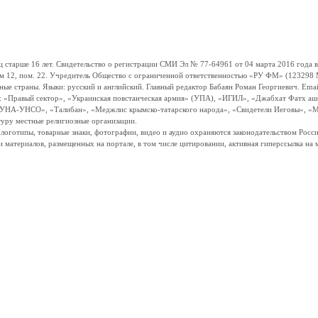
ше 16 лет. Свидетельство о регистрации СМИ Эл № 77-64961 от 04 марта 2016 года вы
ом 12, пом. 22. Учредитель Общество с ограниченной ответственностью «РУ ФМ» (123298 Мо
траны. Языки: русский и английский. Главный редактор Бабаян Роман Георгиевич. Email:
и: «Правый сектор», «Украинская повстанческая армия» (УПА), «ИГИЛ», «Джабхат Фатх а
«УНА-УНСО», «Талибан», «Меджлис крымско-татарского народа», «Свидетели Иеговы», «М
туру местные религиозные организации.
, логотипы, товарные знаки, фотографии, видео и аудио охраняются законодательством Ро
и материалов, размещенных на портале, в том числе цитировании, активная гиперссылка на 