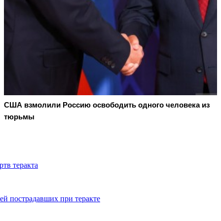
США взмолили Россию освободить одного человека из
тюрьмы
ртв теракта
ей пострадавших при теракте