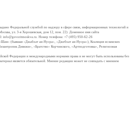
дано Федеральной службой по надзору в сфере связи, информационных технологий и
сква, ул. 3-я Хорошевская, дом 12, пом. 22). Доменное имя сайта
 info@govoritmoskva.ru. Номер телефона: +7 (495) 950-62-26
ш-Шам» (бывшая «Джабхат ан-Нусра», «Джебхат ан-Нусра»), Коалиция исламских
изантропик Дивижн», «Братство» Корчинского, «Артподготовка», Религиозная
ссийской Федерации и международными нормами права и не могут быть использованы без
материал является обязательной. Мнение редакции может не совпадать с мнением