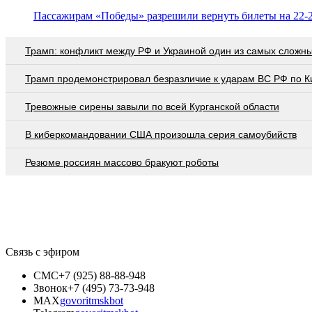
Пассажирам «Победы» разрешили вернуть билеты на 22-2
Трамп: конфликт между РФ и Украиной один из самых сложн
Трамп продемонстрировал безразличие к ударам ВС РФ по К
Тревожные сирены завыли по всей Курганской области
В киберкомандовании США произошла серия самоубийств
Резюме россиян массово бракуют роботы
Связь с эфиром
СМС
+7 (925) 88-88-948
Звонок
+7 (495) 73-73-948
MAX
govoritmskbot