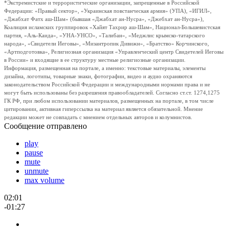
*Экстремистские и террористические организации, запрещенные в Российской
Федерации: «Правый сектор», «Украинская повстанческая армия» (УПА), «ИГИЛ»,
«Джабхат Фатх аш-Шам» (бывшая «Джабхат ан-Нусра», «Джебхат ан-Нусра»),
Коалиция исламских группировок «Хайят Тахрир аш-Шам», Национал-Большевистская
партия, «Аль-Каида», «УНА-УНСО», «Талибан», «Меджлис крымско-татарского
народа», «Свидетели Иеговы», «Мизантропик Дивижн», «Братство» Корчинского,
«Артподготовка», Религиозная организация «Управленческий центр Свидетелей Иеговы
в России» и входящие в ее структуру местные религиозные организации.
Информация, размещенная на портале, а именно: текстовые материалы, элементы
дизайна, логотипы, товарные знаки, фотографии, видео и аудио охраняются
законодательством Российской Федерации и международными нормами права и не
могут быть использованы без разрешения правообладателей. Согласно ст.ст. 1274,1275
ГК РФ, при любом использовании материалов, размещенных на портале, в том числе
цитировании, активная гиперссылка на материал является обязательной. Мнение
редакции может не совпадать с мнением отдельных авторов и колумнистов.
Сообщение отправлено
play
pause
mute
unmute
max volume
02:01
-01:27