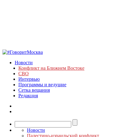
Новости
Конфликт на Ближнем Востоке
СВО
Интервью
Программы и ведущие
Сетка вещания
Редакция
Новости
Палестино-израильский конфликт