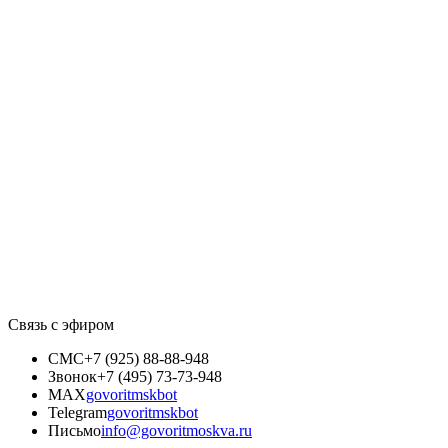
Связь с эфиром
СМС
+7 (925) 88-88-948
Звонок
+7 (495) 73-73-948
MAX
govoritmskbot
Telegram
govoritmskbot
Письмо
info@govoritmoskva.ru