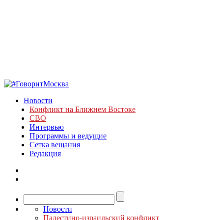
Новости
Конфликт на Ближнем Востоке
СВО
Интервью
Программы и ведущие
Сетка вещания
Редакция
Новости
Палестино-израильский конфликт