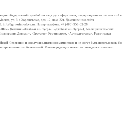
дано Федеральной службой по надзору в сфере связи, информационных технологий и
сква, ул. 3-я Хорошевская, дом 12, пом. 22). Доменное имя сайта
 info@govoritmoskva.ru. Номер телефона: +7 (495) 950-62-26
ш-Шам» (бывшая «Джабхат ан-Нусра», «Джебхат ан-Нусра»), Коалиция исламских
изантропик Дивижн», «Братство» Корчинского, «Артподготовка», Религиозная
ссийской Федерации и международными нормами права и не могут быть использованы без
материал является обязательной. Мнение редакции может не совпадать с мнением