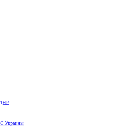
 ДНР
МС Украины