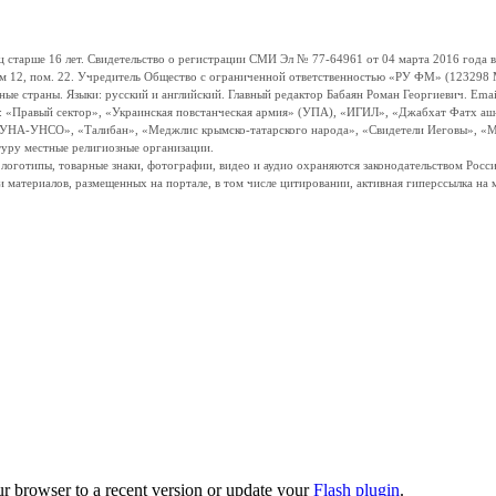
ше 16 лет. Свидетельство о регистрации СМИ Эл № 77-64961 от 04 марта 2016 года вы
ом 12, пом. 22. Учредитель Общество с ограниченной ответственностью «РУ ФМ» (123298 Мо
траны. Языки: русский и английский. Главный редактор Бабаян Роман Георгиевич. Email:
и: «Правый сектор», «Украинская повстанческая армия» (УПА), «ИГИЛ», «Джабхат Фатх а
«УНА-УНСО», «Талибан», «Меджлис крымско-татарского народа», «Свидетели Иеговы», «М
туру местные религиозные организации.
, логотипы, товарные знаки, фотографии, видео и аудио охраняются законодательством Ро
и материалов, размещенных на портале, в том числе цитировании, активная гиперссылка на 
ur browser to a recent version or update your
Flash plugin
.