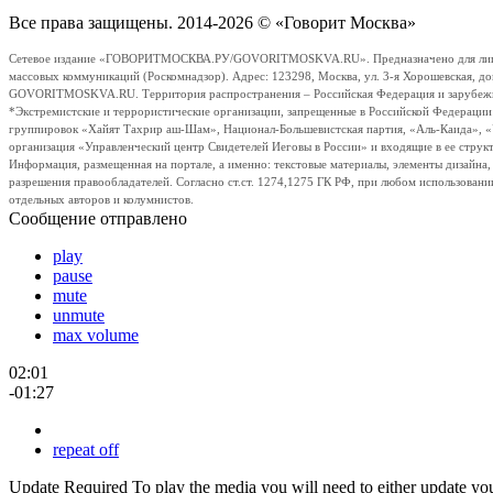
Все права защищены. 2014-2026 © «Говорит Москва»
Сетевое издание «ГОВОРИТМОСКВА.РУ/GOVORITMOSKVA.RU». Предназначено для лиц стар
массовых коммуникаций (Роскомнадзор). Адрес: 123298, Москва, ул. 3-я Хорошевская, д
GOVORITMOSKVA.RU. Территория распространения – Российская Федерация и зарубежные с
*Экстремистские и террористические организации, запрещенные в Российской Федераци
группировок «Хайят Тахрир аш-Шам», Национал-Большевистская партия, «Аль-Каида», 
организация «Управленческий центр Свидетелей Иеговы в России» и входящие в ее струк
Информация, размещенная на портале, а именно: текстовые материалы, элементы дизайна
разрешения правообладателей. Согласно ст.ст. 1274,1275 ГК РФ, при любом использовани
отдельных авторов и колумнистов.
Сообщение отправлено
play
pause
mute
unmute
max volume
02:01
-01:27
repeat off
Update Required
To play the media you will need to either update yo