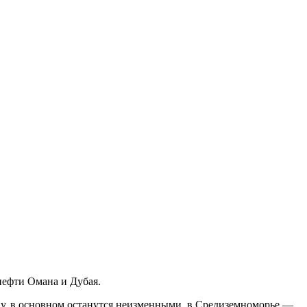
 нефти Омана и Дубая.
у, в основном останутся неизменными, в Средиземноморье —