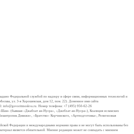
дано Федеральной службой по надзору в сфере связи, информационных технологий и
сква, ул. 3-я Хорошевская, дом 12, пом. 22). Доменное имя сайта
 info@govoritmoskva.ru. Номер телефона: +7 (495) 950-62-26
ш-Шам» (бывшая «Джабхат ан-Нусра», «Джебхат ан-Нусра»), Коалиция исламских
изантропик Дивижн», «Братство» Корчинского, «Артподготовка», Религиозная
ссийской Федерации и международными нормами права и не могут быть использованы без
материал является обязательной. Мнение редакции может не совпадать с мнением