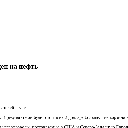
цен на нефть
ателей в мае.
ь. В результате он будет стоить на 2 доллара больше, чем корзина
на углеводороды, поставляемые в США и Северо-Западную Европ