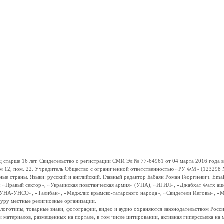
ше 16 лет. Свидетельство о регистрации СМИ Эл № 77-64961 от 04 марта 2016 года вы
ом 12, пом. 22. Учредитель Общество с ограниченной ответственностью «РУ ФМ» (123298 Мо
траны. Языки: русский и английский. Главный редактор Бабаян Роман Георгиевич. Email:
и: «Правый сектор», «Украинская повстанческая армия» (УПА), «ИГИЛ», «Джабхат Фатх а
«УНА-УНСО», «Талибан», «Меджлис крымско-татарского народа», «Свидетели Иеговы», «М
туру местные религиозные организации.
, логотипы, товарные знаки, фотографии, видео и аудио охраняются законодательством Ро
и материалов, размещенных на портале, в том числе цитировании, активная гиперссылка на 