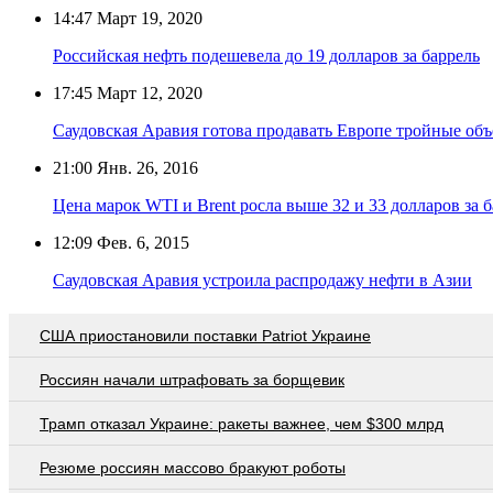
14:47
Март 19, 2020
Российская нефть подешевела до 19 долларов за баррель
17:45
Март 12, 2020
Саудовская Аравия готова продавать Европе тройные объ
21:00
Янв. 26, 2016
Цена марок WTI и Brent росла выше 32 и 33 долларов за 
12:09
Фев. 6, 2015
Саудовская Аравия устроила распродажу нефти в Азии
США приостановили поставки Patriot Украине
Россиян начали штрафовать за борщевик
Трамп отказал Украине: ракеты важнее, чем $300 млрд
Резюме россиян массово бракуют роботы