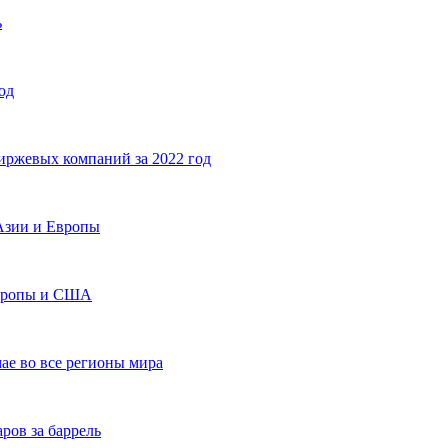
ь
од
иржевых компаний за 2022 год
Азии и Европы
Европы и США
ае во все регионы мира
ров за баррель