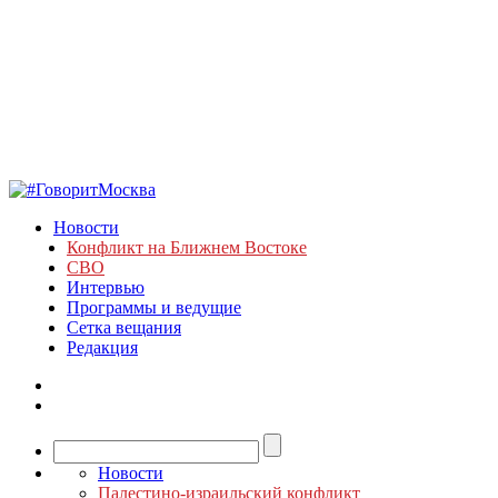
Новости
Конфликт на Ближнем Востоке
СВО
Интервью
Программы и ведущие
Сетка вещания
Редакция
Новости
Палестино-израильский конфликт