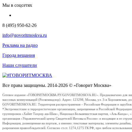
Мы в соцсетях
8 (495) 950-62-26
info@govoritmoskva.ru
Реклама на радио
Города вещания
Наши слушатели
Все права защищены. 2014-2026 © «Говорит Москва»
Сетевое издание «ГОВОРИТМОСКВА.РУ/GOVORITMOSKVA.RU». Предназначено для лиц стар
массовых коммуникаций (Роскомнадзор). Адрес: 123298, Москва, ул. 3-я Хорошевская, д
GOVORITMOSKVA.RU. Территория распространения – Российская Федерация и зарубежные с
*Экстремистские и террористические организации, запрещенные в Российской Федераци
группировок «Хайят Тахрир аш-Шам», Национал-Большевистская партия, «Аль-Каида», 
организация «Управленческий центр Свидетелей Иеговы в России» и входящие в ее струк
Информация, размещенная на портале, а именно: текстовые материалы, элементы дизайна
разрешения правообладателей. Согласно ст.ст. 1274,1275 ГК РФ, при любом использовани