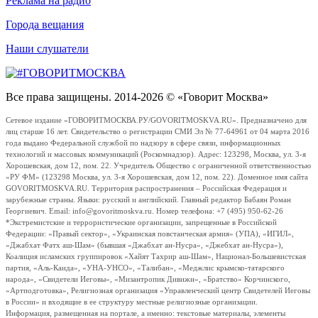
Реклама на радио
Города вещания
Наши слушатели
Все права защищены. 2014-2026 © «Говорит Москва»
Сетевое издание «ГОВОРИТМОСКВА.РУ/GOVORITMOSKVA.RU». Предназначено для
лиц старше 16 лет. Свидетельство о регистрации СМИ Эл № 77-64961 от 04 марта 2016
года выдано Федеральной службой по надзору в сфере связи, информационных
технологий и массовых коммуникаций (Роскомнадзор). Адрес: 123298, Москва, ул. 3-я
Хорошевская, дом 12, пом. 22. Учредитель Общество с ограниченной ответственностью
«РУ ФМ» (123298 Москва, ул. 3-я Хорошевская, дом 12, пом. 22). Доменное имя сайта
GOVORITMOSKVA.RU. Территория распространения – Российская Федерация и
зарубежные страны. Языки: русский и английский. Главный редактор Бабаян Роман
Георгиевич. Email: info@govoritmoskva.ru. Номер телефона: +7 (495) 950-62-26
*Экстремистские и террористические организации, запрещенные в Российской
Федерации: «Правый сектор», «Украинская повстанческая армия» (УПА), «ИГИЛ»,
«Джабхат Фатх аш-Шам» (бывшая «Джабхат ан-Нусра», «Джебхат ан-Нусра»),
Коалиция исламских группировок «Хайят Тахрир аш-Шам», Национал-Большевистская
партия, «Аль-Каида», «УНА-УНСО», «Талибан», «Меджлис крымско-татарского
народа», «Свидетели Иеговы», «Мизантропик Дивижн», «Братство» Корчинского,
«Артподготовка», Религиозная организация «Управленческий центр Свидетелей Иеговы
в России» и входящие в ее структуру местные религиозные организации.
Информация, размещенная на портале, а именно: текстовые материалы, элементы