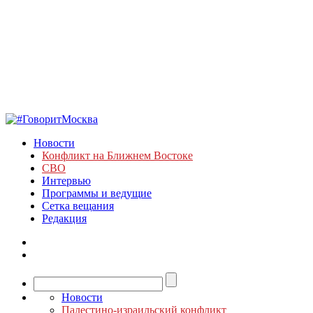
Новости
Конфликт на Ближнем Востоке
СВО
Интервью
Программы и ведущие
Сетка вещания
Редакция
Новости
Палестино-израильский конфликт