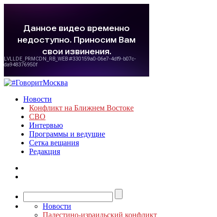
Новости
Конфликт на Ближнем Востоке
СВО
Интервью
Программы и ведущие
Сетка вещания
Редакция
Новости
Палестино-израильский конфликт