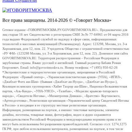
Наши слушатели
Все права защищены. 2014-2026 © «Говорит Москва»
Сетевое издание «ГОВОРИТМОСКВА.РУ/GOVORITMOSKVA.RU». Предназначено для
лиц старше 16 лет. Свидетельство о регистрации СМИ Эл № 77-64961 от 04 марта 2016
года выдано Федеральной службой по надзору в сфере связи, информационных
технологий и массовых коммуникаций (Роскомнадзор). Адрес: 123298, Москва, ул. 3-я
Хорошевская, дом 12, пом. 22. Учредитель Общество с ограниченной ответственностью
«РУ ФМ» (123298 Москва, ул. 3-я Хорошевская, дом 12, пом. 22). Доменное имя сайта
GOVORITMOSKVA.RU. Территория распространения – Российская Федерация и
зарубежные страны. Языки: русский и английский. Главный редактор Бабаян Роман
Георгиевич. Email: info@govoritmoskva.ru. Номер телефона: +7 (495) 950-62-26
*Экстремистские и террористические организации, запрещенные в Российской
Федерации: «Правый сектор», «Украинская повстанческая армия» (УПА), «ИГИЛ»,
«Джабхат Фатх аш-Шам» (бывшая «Джабхат ан-Нусра», «Джебхат ан-Нусра»),
Коалиция исламских группировок «Хайят Тахрир аш-Шам», Национал-Большевистская
партия, «Аль-Каида», «УНА-УНСО», «Талибан», «Меджлис крымско-татарского
народа», «Свидетели Иеговы», «Мизантропик Дивижн», «Братство» Корчинского,
«Артподготовка», Религиозная организация «Управленческий центр Свидетелей Иеговы
в России» и входящие в ее структуру местные религиозные организации.
Информация, размещенная на портале, а именно: текстовые материалы, элементы
дизайна, логотипы, товарные знаки, фотографии, видео и аудио охраняются
законодательством Российской Федерации и международными нормами права и не
могут быть использованы без разрешения правообладателей. Согласно ст.ст. 1274,1275
ГК РФ, при любом использовании материалов, размещенных на портале, в том числе