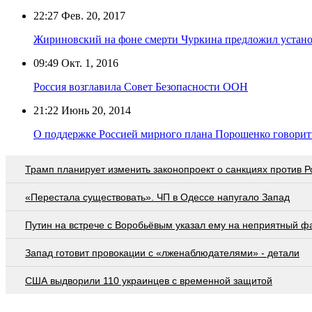
22:27
Фев. 20, 2017
Жириновский на фоне смерти Чуркина предложил устано
09:49
Окт. 1, 2016
Россия возглавила Совет Безопасности ООН
21:22
Июнь 20, 2014
О поддержке Россией мирного плана Порошенко говори
Трамп планирует изменить законопроект о санкциях против Р
«Перестала существовать». ЧП в Одессе напугало Запад
Путин на встрече с Воробьёвым указал ему на неприятный ф
Запад готовит провокации с «лженаблюдателями» - детали
США выдворили 110 украинцев с временной защитой