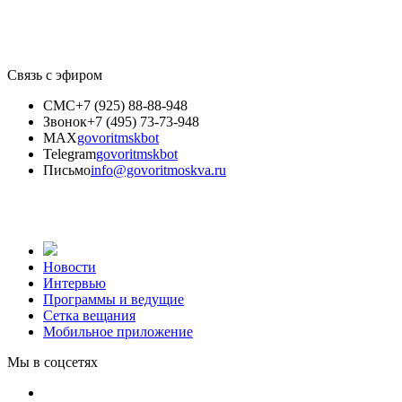
Связь с эфиром
СМС
+7 (925) 88-88-948
Звонок
+7 (495) 73-73-948
MAX
govoritmskbot
Telegram
govoritmskbot
Письмо
info@govoritmoskva.ru
Новости
Интервью
Программы и ведущие
Сетка вещания
Мобильное приложение
Мы в соцсетях