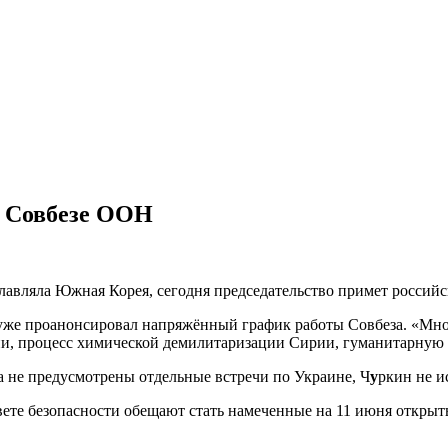
в Совбезе ООН
лавляла Южная Корея, сегодня председательство примет российс
уже проанонсировал напряжённый график работы Совбеза. «Мно
и, процесс химической демилитаризации Сирии, гуманитарную о
а не предусмотрены отдельные встречи по Украине, Ч
у
ркин не и
вете безопасности обещают стать намеченные на 11 июня откры