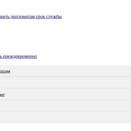
вить дипломатам срок службы
ть преждевременно
оссии
акт