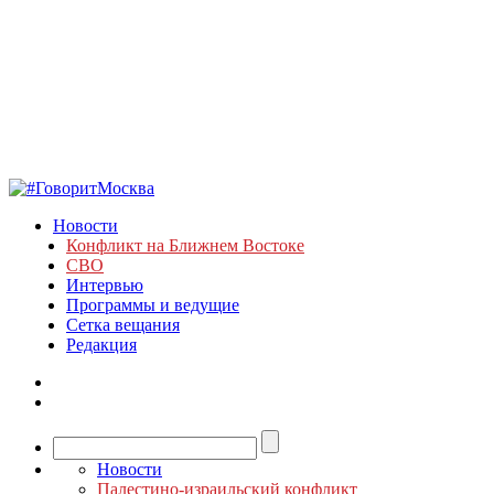
Новости
Конфликт на Ближнем Востоке
СВО
Интервью
Программы и ведущие
Сетка вещания
Редакция
Новости
Палестино-израильский конфликт