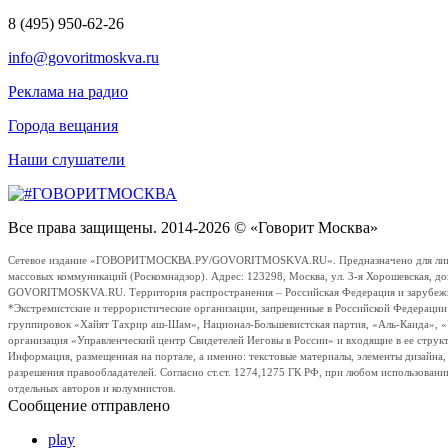
8 (495) 950-62-26
info@govoritmoskva.ru
Реклама на радио
Города вещания
Наши слушатели
Все права защищены. 2014-2026 © «Говорит Москва»
Сетевое издание «ГОВОРИТМОСКВА.РУ/GOVORITMOSKVA.RU». Предназначено для лиц стар
массовых коммуникаций (Роскомнадзор). Адрес: 123298, Москва, ул. 3-я Хорошевская, д
GOVORITMOSKVA.RU. Территория распространения – Российская Федерация и зарубежные с
*Экстремистские и террористические организации, запрещенные в Российской Федераци
группировок «Хайят Тахрир аш-Шам», Национал-Большевистская партия, «Аль-Каида», 
организация «Управленческий центр Свидетелей Иеговы в России» и входящие в ее струк
Информация, размещенная на портале, а именно: текстовые материалы, элементы дизайна
разрешения правообладателей. Согласно ст.ст. 1274,1275 ГК РФ, при любом использовани
отдельных авторов и колумнистов.
Сообщение отправлено
play