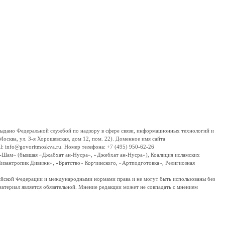
дано Федеральной службой по надзору в сфере связи, информационных технологий и
сква, ул. 3-я Хорошевская, дом 12, пом. 22). Доменное имя сайта
 info@govoritmoskva.ru. Номер телефона: +7 (495) 950-62-26
ш-Шам» (бывшая «Джабхат ан-Нусра», «Джебхат ан-Нусра»), Коалиция исламских
изантропик Дивижн», «Братство» Корчинского, «Артподготовка», Религиозная
ссийской Федерации и международными нормами права и не могут быть использованы без
материал является обязательной. Мнение редакции может не совпадать с мнением