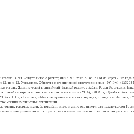
ше 16 лет. Свидетельство о регистрации СМИ Эл № 77-64961 от 04 марта 2016 года вы
ом 12, пом. 22. Учредитель Общество с ограниченной ответственностью «РУ ФМ» (123298 Мо
траны. Языки: русский и английский. Главный редактор Бабаян Роман Георгиевич. Email:
и: «Правый сектор», «Украинская повстанческая армия» (УПА), «ИГИЛ», «Джабхат Фатх а
«УНА-УНСО», «Талибан», «Меджлис крымско-татарского народа», «Свидетели Иеговы», «М
туру местные религиозные организации.
, логотипы, товарные знаки, фотографии, видео и аудио охраняются законодательством Ро
и материалов, размещенных на портале, в том числе цитировании, активная гиперссылка на 