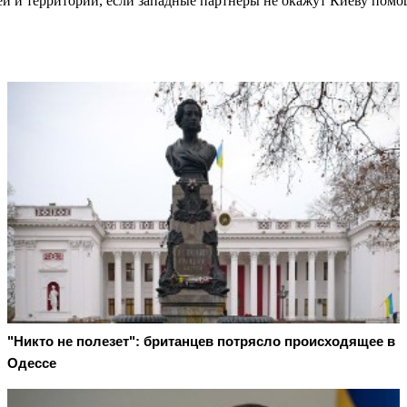
ей и территории, если западные партнёры не окажут Киеву помо
"Никто не полезет": британцев потрясло происходящее в
Одессе