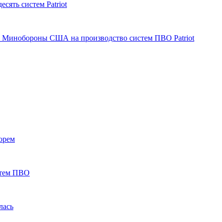
ять систем Patriot
с Минобороны США на производство систем ПВО Patriot
орем
стем ПВО
лась