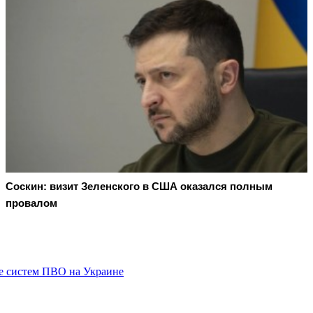
Соскин: визит Зеленского в США оказался полным
провалом
ке систем ПВО на Украине