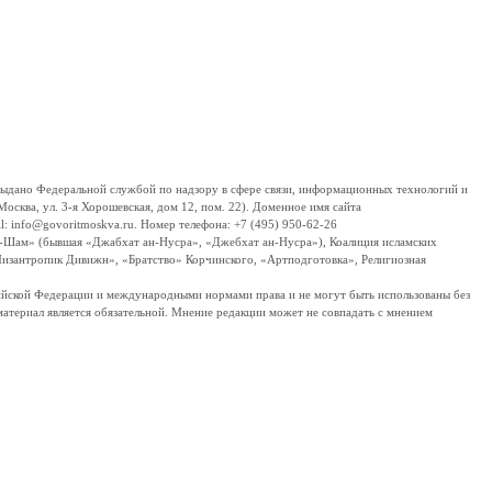
дано Федеральной службой по надзору в сфере связи, информационных технологий и
сква, ул. 3-я Хорошевская, дом 12, пом. 22). Доменное имя сайта
 info@govoritmoskva.ru. Номер телефона: +7 (495) 950-62-26
ш-Шам» (бывшая «Джабхат ан-Нусра», «Джебхат ан-Нусра»), Коалиция исламских
изантропик Дивижн», «Братство» Корчинского, «Артподготовка», Религиозная
ссийской Федерации и международными нормами права и не могут быть использованы без
материал является обязательной. Мнение редакции может не совпадать с мнением