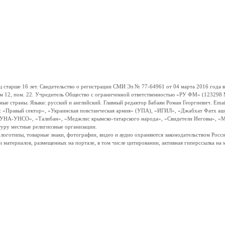
ше 16 лет. Свидетельство о регистрации СМИ Эл № 77-64961 от 04 марта 2016 года вы
ом 12, пом. 22. Учредитель Общество с ограниченной ответственностью «РУ ФМ» (123298 Мо
траны. Языки: русский и английский. Главный редактор Бабаян Роман Георгиевич. Email:
и: «Правый сектор», «Украинская повстанческая армия» (УПА), «ИГИЛ», «Джабхат Фатх а
«УНА-УНСО», «Талибан», «Меджлис крымско-татарского народа», «Свидетели Иеговы», «М
туру местные религиозные организации.
, логотипы, товарные знаки, фотографии, видео и аудио охраняются законодательством Ро
и материалов, размещенных на портале, в том числе цитировании, активная гиперссылка на 