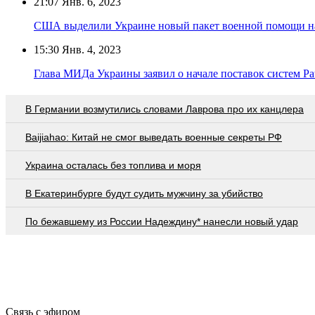
21:07
Янв. 6, 2023
США выделили Украине новый пакет военной помощи на
15:30
Янв. 4, 2023
Глава МИДа Украины заявил о начале поставок систем Pat
В Германии возмутились словами Лаврова про их канцлера
Baijiahao: Китай не смог выведать военные секреты РФ
Украина осталась без топлива и моря
В Екатеринбурге будут судить мужчину за убийство
По бежавшему из России Надеждину* нанесли новый удар
Связь с эфиром