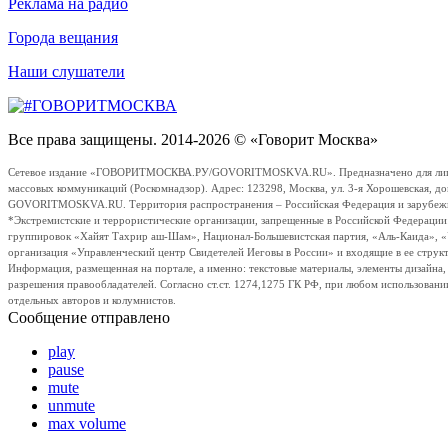
Реклама на радио
Города вещания
Наши слушатели
Все права защищены. 2014-2026 © «Говорит Москва»
Сетевое издание «ГОВОРИТМОСКВА.РУ/GOVORITMOSKVA.RU». Предназначено для лиц стар
массовых коммуникаций (Роскомнадзор). Адрес: 123298, Москва, ул. 3-я Хорошевская, д
GOVORITMOSKVA.RU. Территория распространения – Российская Федерация и зарубежные с
*Экстремистские и террористические организации, запрещенные в Российской Федераци
группировок «Хайят Тахрир аш-Шам», Национал-Большевистская партия, «Аль-Каида», 
организация «Управленческий центр Свидетелей Иеговы в России» и входящие в ее струк
Информация, размещенная на портале, а именно: текстовые материалы, элементы дизайна
разрешения правообладателей. Согласно ст.ст. 1274,1275 ГК РФ, при любом использовани
отдельных авторов и колумнистов.
Сообщение отправлено
play
pause
mute
unmute
max volume