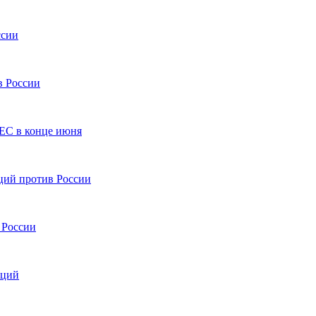
ссии
в России
 ЕС в конце июня
ций против России
 России
кций