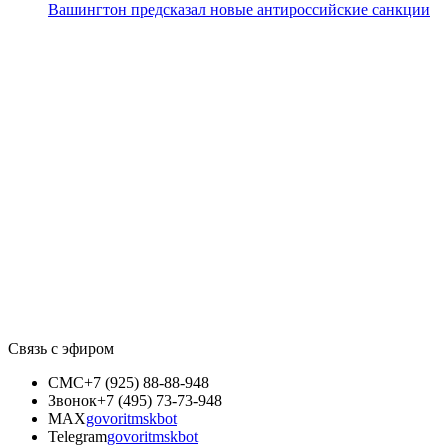
Вашингтон предсказал новые антироссийские санкции
Связь с эфиром
СМС
+7 (925) 88-88-948
Звонок
+7 (495) 73-73-948
MAX
govoritmskbot
Telegram
govoritmskbot