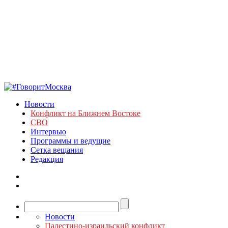
Новости
Конфликт на Ближнем Востоке
СВО
Интервью
Программы и ведущие
Сетка вещания
Редакция
Новости
Палестино-израильский конфликт